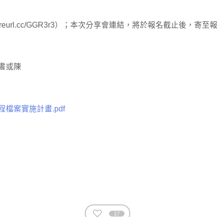
。
://reurl.cc/GGR3r3）；本次分享會連結，將於報名截
書或陳
案實施計畫.pdf
17