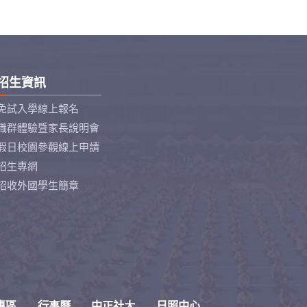
招生資訊
免試入學線上報名
職群體驗暨家長說明會
假日校園參觀線上申請
招生專網
招收外國學生簡章
專區
行事曆
中正社大
日照中心