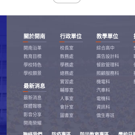
關於開南
行政單位
教學單位
開南沿革
校長室
綜合高中
教育目標
教務處
廣告設計科
學校特色
學務處
餐飲管理科
學校願景
總務處
照顧服務科
實習處
機電科
最新消息
輔導室
汽車科
最新消息
人事室
電機科
媒體報導
會計室
資訊科
影音分享
圖書室
僑生專班
開南榮耀
聯絡我們
防疫專區
防災教育專區
學校日