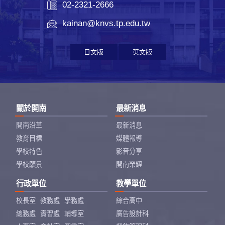
02-2321-2666
kainan@knvs.tp.edu.tw
日文版
英文版
關於開南
最新消息
開南沿革
最新消息
教育目標
媒體報導
學校特色
影音分享
學校願景
開南榮耀
行政單位
教學單位
校長室
教務處
學務處
綜合高中
總務處
實習處
輔導室
廣告設計科