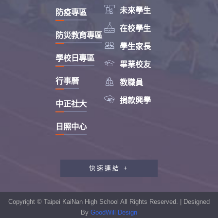

未來學生
防疫專區

在校學生
防災教育專區

學生家長
學校日專區

畢業校友

行事曆
教職員

捐款興學
中正社大
日照中心
快速連結 +
教職員工研習專區
行政會報專區
Copyright © Taipei KaiNan High School All Rights Reserved. | Designed
性別平等教育專區
By
GoodWill Design