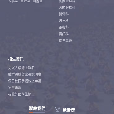
人事室
會計室
圖書室
餐飲管理科
照顧服務科
機電科
汽車科
電機科
資訊科
僑生專班
招生資訊
免試入學線上報名
職群體驗暨家長說明會
假日校園參觀線上申請
招生專網
招收外國學生簡章
聯絡我們

榮譽榜