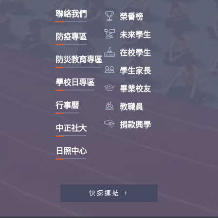
聯絡我們

榮譽榜

未來學生
防疫專區

在校學生
防災教育專區

學生家長
學校日專區

畢業校友

行事曆
教職員

捐款興學
中正社大
日照中心
快速連結 +
教職員工研習專區
行政會報專區