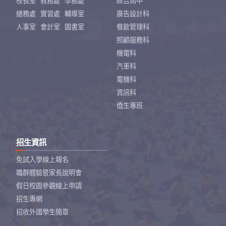
校長室
教務處
學務處
綜合高中
總務處
實習處
輔導室
廣告設計科
人事室
會計室
圖書室
餐飲管理科
照顧服務科
機電科
汽車科
電機科
資訊科
僑生專班
招生資訊
免試入學線上報名
職群體驗暨家長說明會
假日校園參觀線上申請
招生專網
招收外國學生簡章