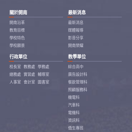
關於開南
最新消息
開南沿革
最新消息
教育目標
媒體報導
學校特色
影音分享
學校願景
開南榮耀
行政單位
教學單位
校長室
教務處
學務處
綜合高中
總務處
實習處
輔導室
廣告設計科
人事室
會計室
圖書室
餐飲管理科
照顧服務科
機電科
汽車科
電機科
資訊科
僑生專班