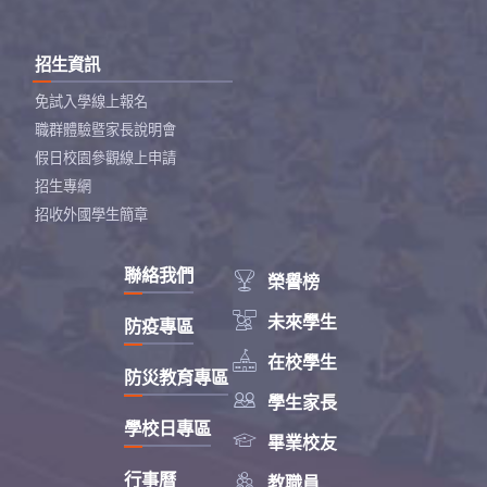
招生資訊
免試入學線上報名
職群體驗暨家長說明會
假日校園參觀線上申請
招生專網
招收外國學生簡章
聯絡我們

榮譽榜

未來學生
防疫專區

在校學生
防災教育專區

學生家長
學校日專區

畢業校友

行事曆
教職員