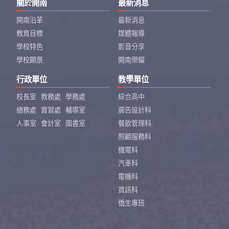
關於開南
最新消息
開南沿革
最新消息
教育目標
媒體報導
學校特色
影音分享
學校願景
開南榮耀
行政單位
教學單位
校長室
教務處
學務處
綜合高中
總務處
實習處
輔導室
廣告設計科
人事室
會計室
圖書室
餐飲管理科
照顧服務科
機電科
汽車科
電機科
資訊科
僑生專班