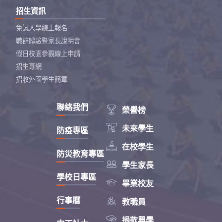
招生資訊
免試入學線上報名
職群體驗暨家長說明會
假日校園參觀線上申請
招生專網
招收外國學生簡章
聯絡我們

榮譽榜

未來學生
防疫專區

在校學生
防災教育專區

學生家長
學校日專區

畢業校友

行事曆
教職員

捐款興學