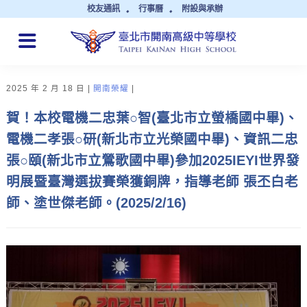
校友通訊
行事曆
附設與承辦
QUICK LINKS
2025 年 2 月 18 日
開南榮耀
賀！本校電機二忠葉○智(臺北市立螢橋國中畢)、
電機二孝張○研(新北市立光榮國中畢)、資訊二忠
張○頤(新北市立鶯歌國中畢)參加2025IEYI世界發
明展暨臺灣選拔賽榮獲銅牌，指導老師 張丕白老
師、塗世傑老師。(2025/2/16)