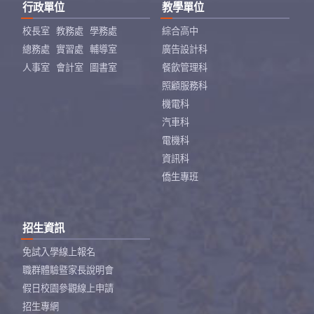
行政單位
教學單位
校長室
教務處
學務處
綜合高中
總務處
實習處
輔導室
廣告設計科
人事室
會計室
圖書室
餐飲管理科
照顧服務科
機電科
汽車科
電機科
資訊科
僑生專班
招生資訊
免試入學線上報名
職群體驗暨家長說明會
假日校園參觀線上申請
招生專網