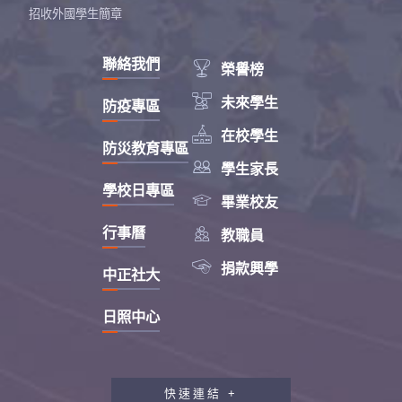
招收外國學生簡章
聯絡我們

榮譽榜

未來學生
防疫專區

在校學生
防災教育專區

學生家長
學校日專區

畢業校友

行事曆
教職員

捐款興學
中正社大
日照中心
快速連結 +
教職員工研習專區