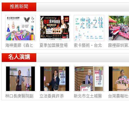
推薦新聞
海神畫廊《森と
夏季加盟展登場
索卡藝術・台北
霧裡薛圳第
彫
阿
《
線
名人演講
林口長庚醫院副
立法委員許添
新北市立土城醫
台灣農報社
院長張慧朗：泌
財：簡化稅務‧
院副院長蘇銘
龍宗：農業
尿健
福國利
堯：腸
展‧社