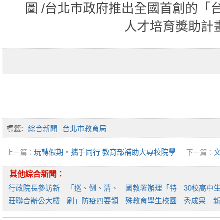
圖 /台北市政府推出全國首創的「
人才培育獎助計
標籤:
綜合新聞
台北市教育局
玩轉假期‧攜手同行 教育部補助大專校院學
上一篇：
下一篇：
生社團赴教育優先區中小學校辦理寒假營隊活動
橋樑
其他綜合新聞：
行政院長參訪新
「巡、倒、清、
國教署辦理「特
30校高中
莊聯合辦公大樓
刷」防疫四要領
殊教育學生校園
秀成果 
各進
國教
性別
造自主