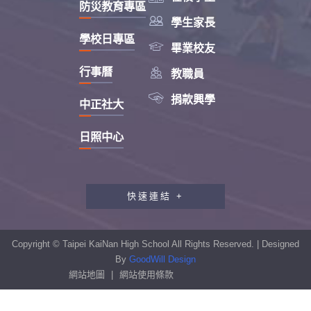
防災教育專區

學生家長
學校日專區

畢業校友

行事曆
教職員

捐款興學
中正社大
日照中心
快速連結 +
教職員工研習專區
行政會報專區
Copyright © Taipei KaiNan High School All Rights Reserved. | Designed
性別平等教育專區
By
GoodWill Design
網站地圖
|
網站使用條款
學生申訴及再申訴制度