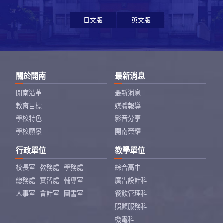
日文版
英文版
關於開南
最新消息
開南沿革
最新消息
教育目標
媒體報導
學校特色
影音分享
學校願景
開南榮耀
行政單位
教學單位
校長室
教務處
學務處
綜合高中
總務處
實習處
輔導室
廣告設計科
人事室
會計室
圖書室
餐飲管理科
照顧服務科
機電科