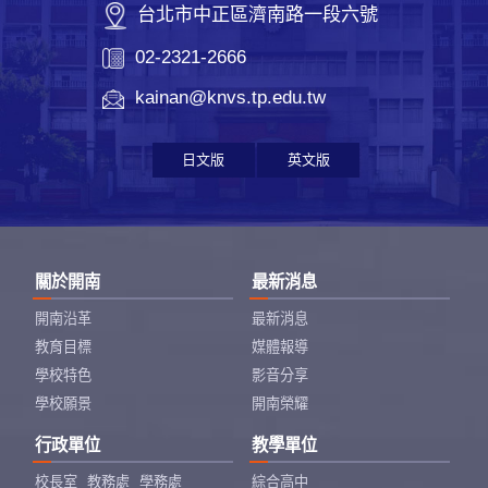
台北市中正區濟南路一段六號
02-2321-2666
kainan@knvs.tp.edu.tw
日文版
英文版
關於開南
最新消息
開南沿革
最新消息
教育目標
媒體報導
學校特色
影音分享
學校願景
開南榮耀
行政單位
教學單位
校長室
教務處
學務處
綜合高中