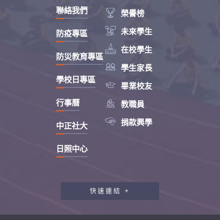
聯絡我們

榮譽榜

未來學生
防疫專區

在校學生
防災教育專區

學生家長
學校日專區

畢業校友

行事曆
教職員

捐款興學
中正社大
日照中心
快速連結 +
教職員工研習專區
行政會報專區