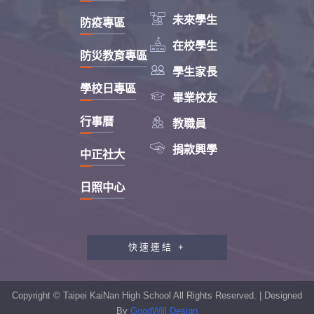

未來學生
防疫專區

在校學生
防災教育專區

學生家長
學校日專區

畢業校友

行事曆
教職員

捐款興學
中正社大
日照中心
快速連結 +
教職員工研習專區
行政會報專區
Copyright © Taipei KaiNan High School All Rights Reserved. | Designed
性別平等教育專區
By
GoodWill Design