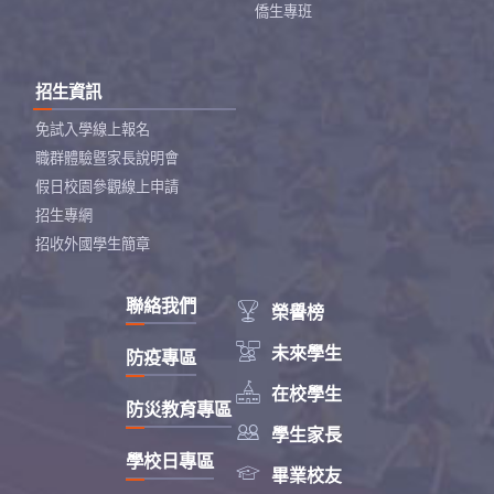
僑生專班
招生資訊
免試入學線上報名
職群體驗暨家長說明會
假日校園參觀線上申請
招生專網
招收外國學生簡章
聯絡我們

榮譽榜

未來學生
防疫專區

在校學生
防災教育專區

學生家長
學校日專區

畢業校友