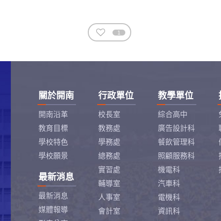
1
關於開南
行政單位
教學單位
開南沿革
校長室
綜合高中
教育目標
教務處
廣告設計科
學校特色
學務處
餐飲管理科
學校願景
總務處
照顧服務科
實習處
機電科
最新消息
輔導室
汽車科
最新消息
人事室
電機科
媒體報導
會計室
資訊科