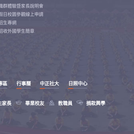
職群體驗暨家長說明會
假日校園參觀線上申請
招生專網
招收外國學生簡章
專區
行事曆
中正社大
日照中心



生家長
畢業校友
教職員
捐款興學