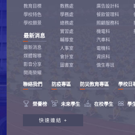
教育目標
教務處
廣告設計科
學校特色
學務處
餐飲管理科
學校願景
總務處
照顧服務科
實習處
機電科
最新消息
輔導室
汽車科
最新消息
人事室
電機科
媒體報導
會計室
資訊科
影音分享
圖書室
僑生專班
開南榮耀
聯絡我們
防疫專區
防災教育專區
學校日




榮譽榜
未來學生
在校學生
學
教職員工研習專區
快速連結 +
行政會報專區