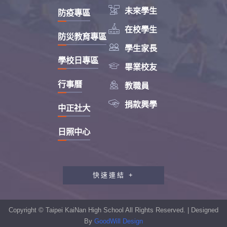

未來學生
防疫專區

在校學生
防災教育專區

學生家長
學校日專區

畢業校友

行事曆
教職員

捐款興學
中正社大
日照中心
快速連結 +
教職員工研習專區
行政會報專區
Copyright © Taipei KaiNan High School All Rights Reserved. | Designed
性別平等教育專區
By
GoodWill Design