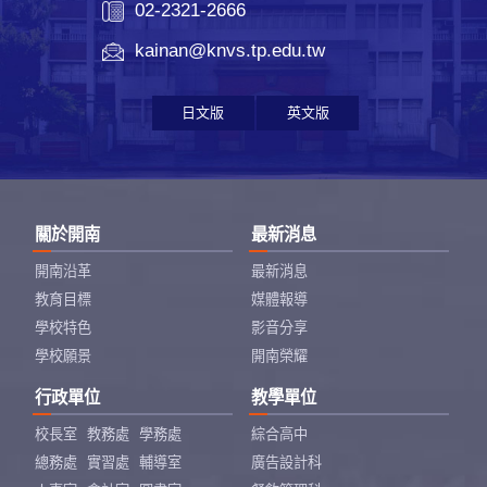
02-2321-2666
kainan@knvs.tp.edu.tw
日文版
英文版
關於開南
最新消息
開南沿革
最新消息
教育目標
媒體報導
學校特色
影音分享
學校願景
開南榮耀
行政單位
教學單位
校長室
教務處
學務處
綜合高中
總務處
實習處
輔導室
廣告設計科