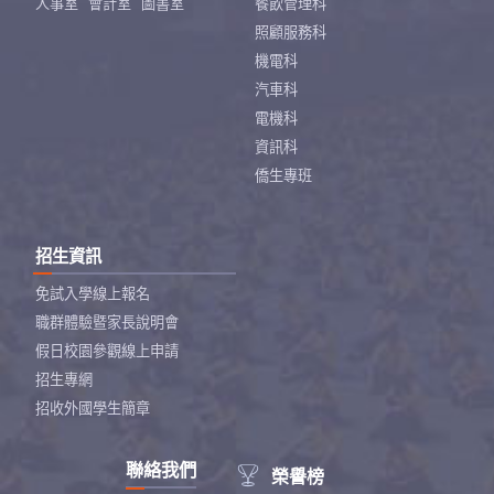
人事室
會計室
圖書室
餐飲管理科
照顧服務科
機電科
汽車科
電機科
資訊科
僑生專班
招生資訊
免試入學線上報名
職群體驗暨家長說明會
假日校園參觀線上申請
招生專網
招收外國學生簡章
聯絡我們

榮譽榜