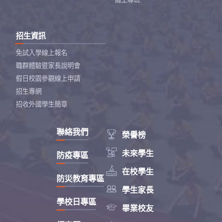
招生資訊
免試入學線上報名
職群體驗暨家長說明會
假日校園參觀線上申請
招生專網
招收外國學生簡章
聯絡我們

榮譽榜

未來學生
防疫專區

在校學生
防災教育專區

學生家長
學校日專區

畢業校友