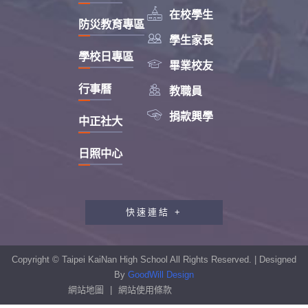

在校學生
防災教育專區

學生家長
學校日專區

畢業校友

行事曆
教職員

捐款興學
中正社大
日照中心
快速連結 +
教職員工研習專區
行政會報專區
Copyright © Taipei KaiNan High School All Rights Reserved. | Designed
性別平等教育專區
By
GoodWill Design
網站地圖
|
網站使用條款
學生申訴及再申訴制度