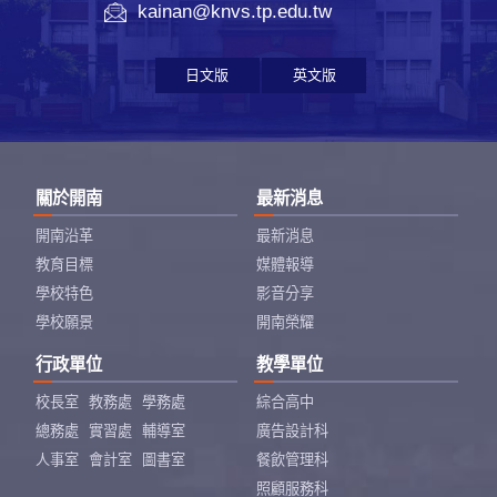
kainan@knvs.tp.edu.tw
日文版
英文版
關於開南
最新消息
開南沿革
最新消息
教育目標
媒體報導
學校特色
影音分享
學校願景
開南榮耀
行政單位
教學單位
校長室
教務處
學務處
綜合高中
總務處
實習處
輔導室
廣告設計科
人事室
會計室
圖書室
餐飲管理科
照顧服務科