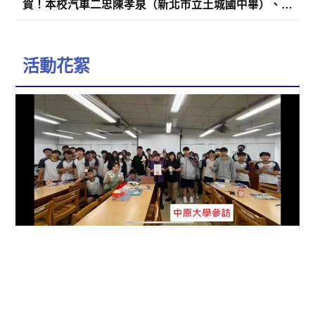
賀！本校汽車二忠陳孝泉（新北市立土城國中畢）、汽車二孝許哲愷（新北市立桃子腳國中畢）、資訊二忠石祐熏（臺北市立螢橋國中畢）、資訊二忠劉則言（臺北市立長安國中畢）參加「2026第九屆中國（上海）國際發明創新博覽會」榮獲金牌，指導老師：張丕白、林聖偉。
活動花絮