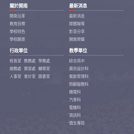
關於開南
最新消息
開南沿革
最新消息
教育目標
媒體報導
學校特色
影音分享
學校願景
開南榮耀
行政單位
教學單位
校長室
教務處
學務處
綜合高中
總務處
實習處
輔導室
廣告設計科
人事室
會計室
圖書室
餐飲管理科
照顧服務科
機電科
汽車科
電機科
資訊科
僑生專班