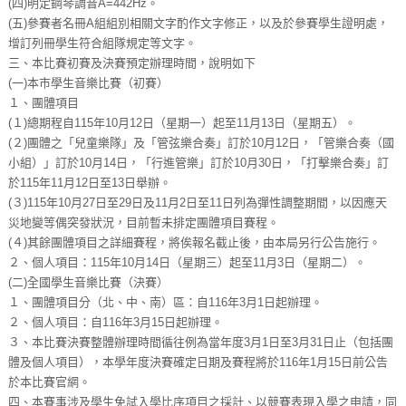
(四)明定鋼琴調音A=442Hz。
(五)參賽者名冊A組組別相關文字酌作文字修正，以及於參賽學生證明處，
增訂列冊學生符合組隊規定等文字。
三、本比賽初賽及決賽預定辦理時間，說明如下
(一)本市學生音樂比賽（初賽）
１、團體項目
(１)總期程自115年10月12日（星期一）起至11月13日（星期五）。
(２)團體之「兒童樂隊」及「管弦樂合奏」訂於10月12日，「管樂合奏（國
小組）」訂於10月14日，「行進管樂」訂於10月30日，「打擊樂合奏」訂
於115年11月12日至13日舉辦。
(３)115年10月27日至29日及11月2日至11日列為彈性調整期間，以因應天
災地變等偶突發狀況，目前暫未排定團體項目賽程。
(４)其餘團體項目之詳細賽程，將俟報名截止後，由本局另行公告施行。
２、個人項目：115年10月14日（星期三）起至11月3日（星期二）。
(二)全國學生音樂比賽（決賽）
１、團體項目分（北、中、南）區：自116年3月1日起辦理。
２、個人項目：自116年3月15日起辦理。
３、本比賽決賽整體辦理時間循往例為當年度3月1日至3月31日止（包括團
體及個人項目），本學年度決賽確定日期及賽程將於116年1月15日前公告
於本比賽官網。
四、本賽事涉及學生免試入學比序項目之採計、以競賽表現入學之申請，同