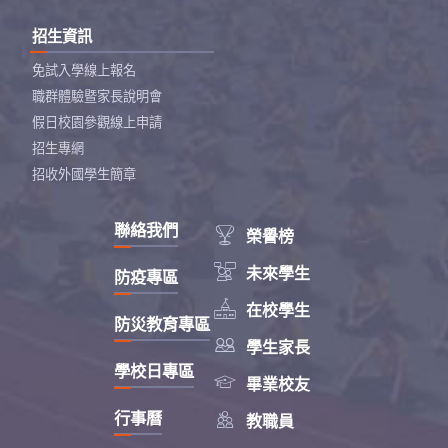
招生資訊
免試入學線上報名
職群體驗暨家長說明會
假日校園參觀線上申請
招生專網
招收外國學生簡章
聯絡我們

榮譽榜

未來學生
防疫專區

在校學生
防災教育專區

學生家長
學校日專區

畢業校友

行事曆
教職員