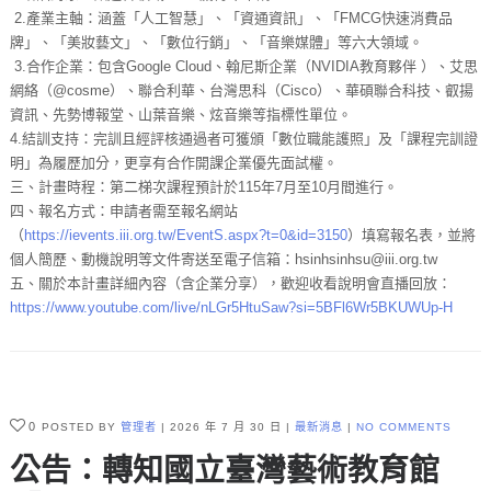
2.產業主軸：涵蓋「人工智慧」、「資通資訊」、「FMCG快速消費品
牌」、「美妝藝文」、「數位行銷」、「音樂媒體」等六大領域。
3.合作企業：包含Google Cloud、翰尼斯企業（NVIDIA教育夥伴 ）、艾思
網絡（@cosme）、聯合利華、台灣思科（Cisco）、華碩聯合科技、叡揚
資訊、先勢博報堂、山葉音樂、炫音樂等指標性單位。
4.結訓支持：完訓且經評核通過者可獲頒「數位職能護照」及「課程完訓證
明」為履歷加分，更享有合作開課企業優先面試權。
三、計畫時程：第二梯次課程預計於115年7月至10月間進行。
四、報名方式：申請者需至報名網站
（
https://ievents.iii.org.tw/EventS.aspx?t=0&id=3150
）填寫報名表，並將
個人簡歷、動機說明等文件寄送至電子信箱：hsinhsinhsu@iii.org.tw
五、關於本計畫詳細內容（含企業分享），歡迎收看說明會直播回放：
https://www.youtube.com/live/nLGr5HtuSaw?si=5BFl6Wr5BKUWUp-H
0
POSTED BY
管理者
2026 年 7 月 30 日
最新消息
NO COMMENTS
公告：轉知國立臺灣藝術教育館