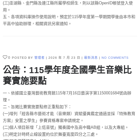
(三)澎湖縣、金門縣及連江縣所屬學校師生，則以該縣OpenID帳號登入使
用。
五、各項資料庫操作使用說明，預定於115學年度第一學期開學後由本市和
平高中協助辦理，相關資訊另案通知。
0
POSTED BY
管理者
2026 年 7 月 23 日
最新消息
NO COMMENTS
公告：115學年度全國學生音樂比
賽實施要點
一、依據國立臺灣藝術教育館115年7月16日藝演字第1150001684號函辦
理。
二、旨揭比賽實施要點修正重點如下：
(一)增列「經各縣市藝術才能（音樂類）資賦優異鑑定通過並採『特殊教育
方案』安置之學生」參賽資格專案申請規定。
(二)個人項目新增「上低音號」獨奏國中及高中職AB組，以及大專組。
(三)明定計時終止線設置約位於舞臺寬度四分之三處。