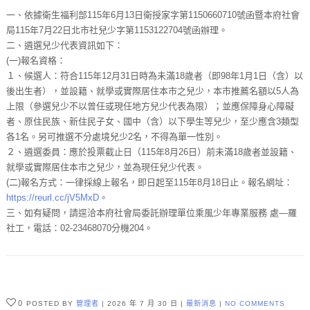
一、依據衛生福利部115年6月13日衛授家字第1150660710號函暨本府社會
局115年7月22日北市社兒少字第1153122704號函辦理。
二、遴選兒少代表資訊如下：
(一)報名資格：
１、候選人：符合115年12月31日時為未滿18歲者（即98年1月1日（含）以
後出生者），並設籍、就學或實際居住本市之兒少，本市推薦名額以5人為
上限（參選兒少不以曾任或現任地方兒少代表為限）；並應保障身心障礙
者、原住民族、新住民子女、國中（含）以下學生等兒少，至少應含3類型
各1名。另可推選不分處境兒少2名，不得為單一性別。
２、遴選委員：應於投票截止日（115年8月26日）前未滿18歲者並設籍、
就學或實際居住本市之兒少，並為現任兒少代表。
(二)報名方式：一律採線上報名，即日起至115年8月18日止。報名網址：
https://reurl.cc/jV5MxD
。
三、如有疑問，請逕洽本府社會局委託辦理單位乘風少年專業服務 處—羅
社工，電話：02-23468070分機204。
0
POSTED BY
管理者
2026 年 7 月 30 日
最新消息
NO COMMENTS