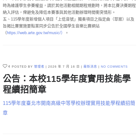
時為維護學生參賽權益，請於其他活動相關期程規劃時，將本比賽決賽期程
納入評估，俾避免及降低本賽事與其他活動辦理時間衝突情形。
五、115學年度新增個人項目「上低音號」獨奏項目之指定曲（草案）以及
旨揭比賽實施要點業同步公告於全國學生音樂比賽網站
（
https://web.arte.gov.tw/music/）
。
4
POSTED BY
管理者
2026 年 7 月 16 日
最新消息
NO COMMENTS
公告：本校115學年度實用技能學
程續招簡章
115學年度臺北市開南高級中等學校辦理實用技能學程續招簡
章