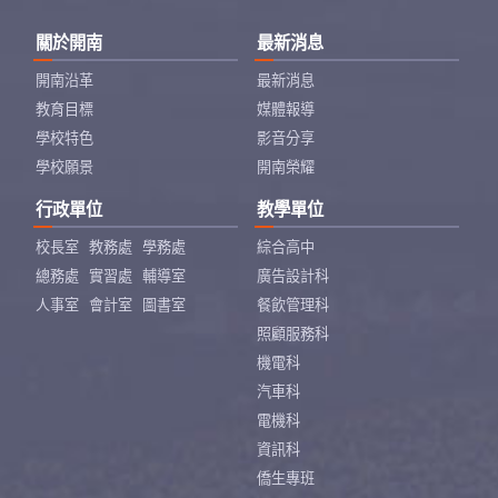
關於開南
最新消息
開南沿革
最新消息
教育目標
媒體報導
學校特色
影音分享
學校願景
開南榮耀
行政單位
教學單位
校長室
教務處
學務處
綜合高中
總務處
實習處
輔導室
廣告設計科
人事室
會計室
圖書室
餐飲管理科
照顧服務科
機電科
汽車科
電機科
資訊科
僑生專班