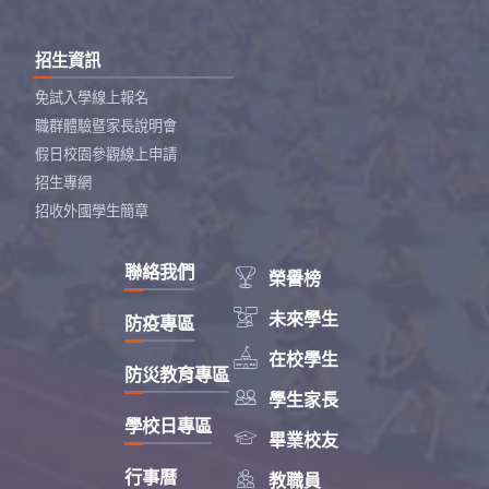
招生資訊
免試入學線上報名
職群體驗暨家長說明會
假日校園參觀線上申請
招生專網
招收外國學生簡章
聯絡我們

榮譽榜

未來學生
防疫專區

在校學生
防災教育專區

學生家長
學校日專區

畢業校友

行事曆
教職員