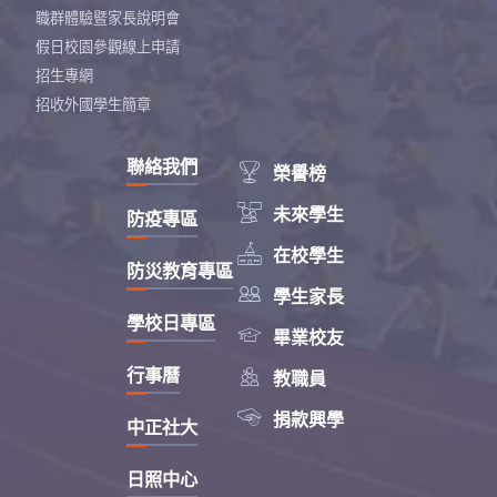
職群體驗暨家長說明會
假日校園參觀線上申請
招生專網
招收外國學生簡章
聯絡我們

榮譽榜

未來學生
防疫專區

在校學生
防災教育專區

學生家長
學校日專區

畢業校友

行事曆
教職員

捐款興學
中正社大
日照中心