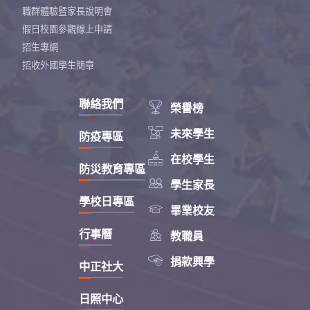
職群體驗暨家長說明會
假日校園參觀線上申請
招生專網
招收外國學生簡章
聯絡我們

榮譽榜

未來學生
防疫專區

在校學生
防災教育專區

學生家長
學校日專區

畢業校友

行事曆
教職員

捐款興學
中正社大
日照中心