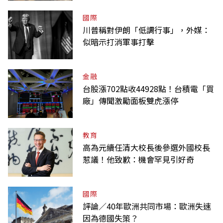
國際
川普稱對伊朗「低調行事」，外媒：
似暗示打消軍事打擊
金融
台股漲702點收44928點！台積電「買
廠」傳聞激勵面板雙虎漲停
教育
高為元續任清大校長後參選外國校長
惹議！他致歉：機會罕見引好奇
國際
評論／40年歐洲共同市場：歐洲失速
因為德國失策？