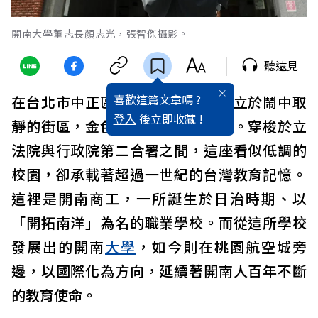
開南大學董志長顏志光，張智傑攝影。
聽遠見
喜歡這篇文章嗎 ?
在台北市中正區一隅，古典建築矗立於鬧中取
登入
後立即收藏 !
靜的街區，金色校徽在陽光下閃耀。穿梭於立
法院與行政院第二合署之間，這座看似低調的
校園，卻承載著超過一世紀的台灣教育記憶。
這裡是開南商工，一所誕生於日治時期、以
「開拓南洋」為名的職業學校。而從這所學校
發展出的開南
大學
，如今則在桃園航空城旁
邊，以國際化為方向，延續著開南人百年不斷
的教育使命。