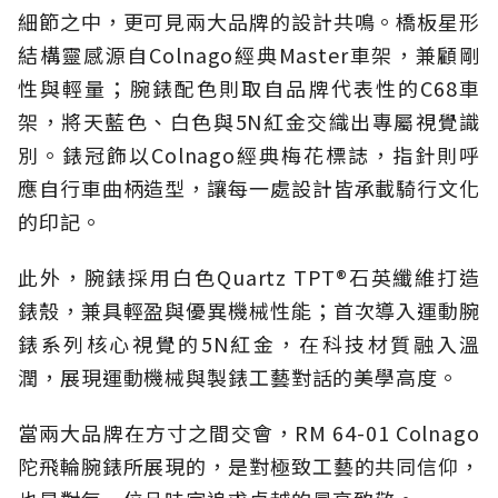
細節之中，更可見兩大品牌的設計共鳴。橋板星形
結構靈感源自Colnago經典Master車架，兼顧剛
性與輕量；腕錶配色則取自品牌代表性的C68車
架，將天藍色、白色與5N紅金交織出專屬視覺識
別。錶冠飾以Colnago經典梅花標誌，指針則呼
應自行車曲柄造型，讓每一處設計皆承載騎行文化
的印記。
此外，腕錶採用白色Quartz TPT®石英纖維打造
錶殼，兼具輕盈與優異機械性能；首次導入運動腕
錶系列核心視覺的5N紅金，在科技材質融入溫
潤，展現運動機械與製錶工藝對話的美學高度。
當兩大品牌在方寸之間交會，RM 64-01 Colnago
陀飛輪腕錶所展現的，是對極致工藝的共同信仰，