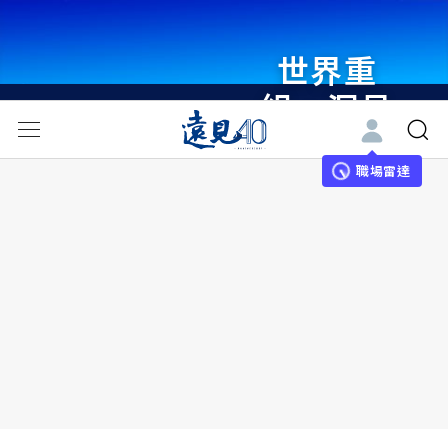
世界重
組・洞見
未來 與
世界領袖
職場雷達
同行