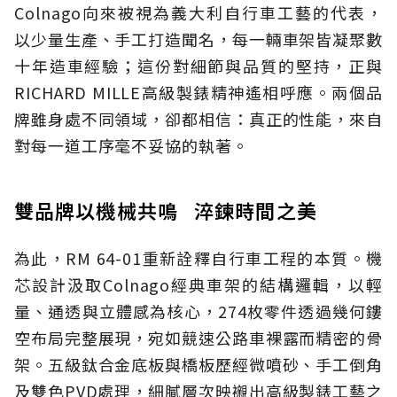
Colnago向來被視為義大利自行車工藝的代表，
以少量生產、手工打造聞名，每一輛車架皆凝聚數
十年造車經驗；這份對細節與品質的堅持，正與
RICHARD MILLE高級製錶精神遙相呼應。兩個品
牌雖身處不同領域，卻都相信：真正的性能，來自
對每一道工序毫不妥協的執著。
雙品牌以機械共鳴 淬鍊時間之美
為此，RM 64-01重新詮釋自行車工程的本質。機
芯設計汲取Colnago經典車架的結構邏輯，以輕
量、通透與立體感為核心，274枚零件透過幾何鏤
空布局完整展現，宛如競速公路車裸露而精密的骨
架。五級鈦合金底板與橋板歷經微噴砂、手工倒角
及雙色PVD處理，細膩層次映襯出高級製錶工藝之