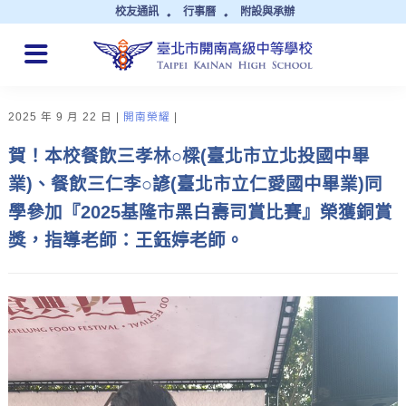
校友通訊
行事曆
附設與承辦
QUICK LINKS
2025 年 9 月 22 日
開南榮耀
賀！本校餐飲三孝林○樑(臺北市立北投國中畢
業)、餐飲三仁李○諺(臺北市立仁愛國中畢業)同
學參加『2025基隆市黑白壽司賞比賽』榮獲銅賞
獎，指導老師：王鈺婷老師。