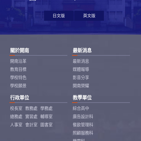
日文版
英文版
關於開南
最新消息
開南沿革
最新消息
教育目標
媒體報導
學校特色
影音分享
學校願景
開南榮耀
行政單位
教學單位
校長室
教務處
學務處
綜合高中
總務處
實習處
輔導室
廣告設計科
人事室
會計室
圖書室
餐飲管理科
照顧服務科