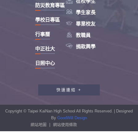

在校學生
防災教育專區

學生家長
學校日專區

畢業校友

行事曆
教職員

捐款興學
中正社大
日照中心
快速連結 +
教職員工研習專區
行政會報專區
Copyright © Taipei KaiNan High School All Rights Reserved. | Designed
性別平等教育專區
By
GoodWill Design
網站地圖
|
網站使用條款
學生申訴及再申訴制度