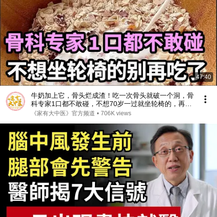
47:40
牛奶加上它，骨头烂成渣！吃一次骨头就破一个洞，骨
科专家1口都不敢碰，不想70岁一过就坐轮椅的，再喜
欢都要忌口！【家庭大医生】
《家有大中医》官方频道
•
706K views