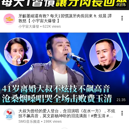
30:55
牙齦萎縮還有救? 每天1習慣讓牙肉長回來 ft. 炫晨 譚
敦慈【 小宇宙大爆發 】
小宇宙大爆發
•
622K views
21:35
大叔为曾经的爱人登台，含泪演唱《在水一方》，不炫
技不飙高音，莫文蔚杨坤听的泪流满面！#费玉清 #任
柏儒 #天籁之战1 精华版 clip
SMG音乐频道
•
198K views