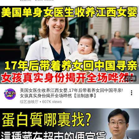
27:28
美国女医生收养江西女婴,17年后带着养女回中国寻亲!
女孩真实身份揭开全场哗然【法制故事】
综艺放映厅
•
607K views