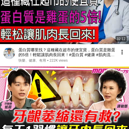
32:12
蛋白質哪里找？這種藏在超市的便宜貨，蛋白質是雞蛋
的5倍！輕鬆讓肌肉長回來！#蛋白質 #健康 #肌肉流失
#肌少症
快樂、健康、有用
•
222K views