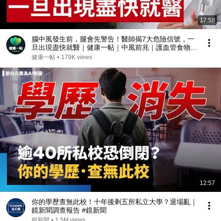
17:58
腦中風發生前，腿會先警告！醫師揭7大危險信號，一
旦出現盡快就醫｜健康一帖｜中風前兆｜護血管食物｜
腦中風症狀
健康一帖
•
179K views
12:57
你的學歷查無此校！十年後剩五所私立大學？退場亂｜
鏡新聞調查報告 #鏡新聞
鏡新聞
•
1.5M views