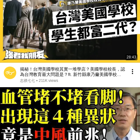
28:43
揭秘！台灣美國學校其實一堆學店？美國學校校長，認
為台灣教育最大問題是？ft. 新竹縣康乃薾美國學校校
長 Jeff Buscher《強者我朋友》EP 167｜志祺七七
志祺七七
•
211K views