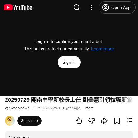
Open App
Sign in to confirm you’re not a bot
This helps protect our community.
Learn more
Sign in
20250729 開南中學新校長上任 劉美慧引領技職新篇章｜悠遊台
@
nwcatvnews
1 like
173 views
1 year ago
more
Subscribe
Comments