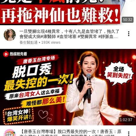
50:32
一旦雙腳出現4種異常，十有八九是血管堵了，拖久了
會變成大病#康醫師 #血管堵塞 #雙腳異常 #靜脈血栓 #
肺栓塞 #銀髮族養生 #猝死預防 #血液循環 #健康誤區
養生醫點通
•
193K views
#早知早受益
1:02:37
【唐香玉台灣專場】脫口秀最失控的一次！唐香玉：原