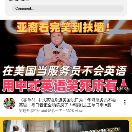
Comment...
1:30:08
《喜单3》中式英语杀进美国脱口秀！华裔服务员不会
英语，靠口音把全场笑疯了！#喜剧之王单口季 #脱口
秀 #搞笑 #喜剧 #funny #综艺
笑翻天综艺社 and 叭叭一下
•
362K views