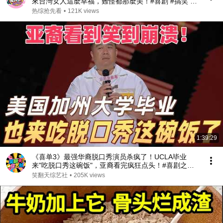
來台灣女人這麼幸福，難怪都那麼美！#喜剧 #搞笑 #
娱乐 #talkshow
热综抢先看
•
121K views
1:39:29
《喜单3》最强华裔脱口秀演员杀疯了！UCLA毕业
来"吃脱口秀这碗饭"，亚裔看完疯狂点头！#喜剧之王
单口季 #脱口秀 #搞笑 #喜剧 #funny #综艺
笑翻天综艺社
•
205K views