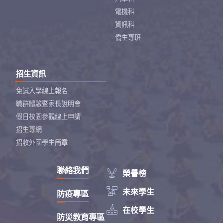
電機科
資訊科
僑生專班
招生資訊
免試入學線上報名
職群體驗暨家長說明會
假日校園參觀線上申請
招生專網
招收外國學生簡章
聯絡我們

榮譽榜

未來學生
防疫專區

在校學生
防災教育專區