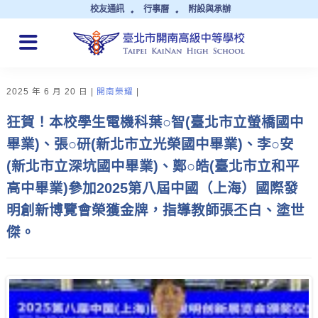
校友通訊
行事曆
附設與承辦
QUICK LINKS
2025 年 6 月 20 日
開南榮耀
狂賀！本校學生電機科葉○智(臺北市立螢橋國中
畢業)、張○研(新北市立光榮國中畢業)、李○安
(新北市立深坑國中畢業)、鄭○皓(臺北市立和平
高中畢業)參加2025第八屆中國（上海）國際發
明創新博覽會榮獲金牌，指導教師張丕白、塗世
傑。