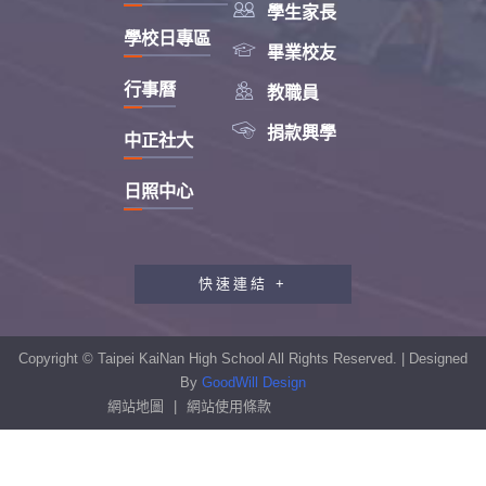

學生家長
學校日專區

畢業校友

行事曆
教職員

捐款興學
中正社大
日照中心
快速連結 +
教職員工研習專區
行政會報專區
Copyright © Taipei KaiNan High School All Rights Reserved. | Designed
性別平等教育專區
By
GoodWill Design
網站地圖
|
網站使用條款
學生申訴及再申訴制度
資訊安全宣導專區