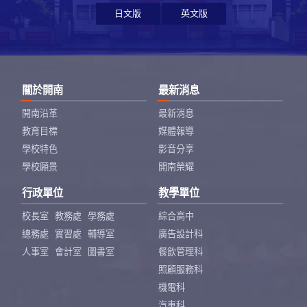
日文版
英文版
關於開南
最新消息
開南沿革
最新消息
教育目標
媒體報導
學校特色
影音分享
學校願景
開南榮耀
行政單位
教學單位
校長室
教務處
學務處
綜合高中
總務處
實習處
輔導室
廣告設計科
人事室
會計室
圖書室
餐飲管理科
照顧服務科
機電科
汽車科