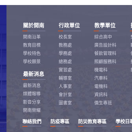
關於開南
行政單位
教學單位
開南沿革
校長室
綜合高中
教育目標
教務處
廣告設計科
學校特色
學務處
餐飲管理科
學校願景
總務處
照顧服務科
實習處
機電科
最新消息
輔導室
汽車科
最新消息
人事室
電機科
媒體報導
會計室
資訊科
影音分享
圖書室
僑生專班
開南榮耀
聯絡我們
防疫專區
防災教育專區
學校日