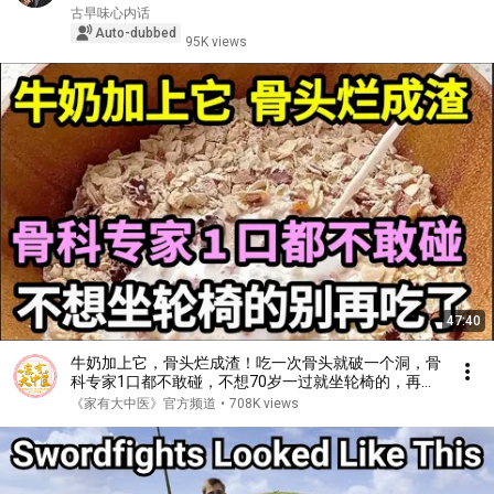
古早味心内话
Auto-dubbed
95K views
47:40
牛奶加上它，骨头烂成渣！吃一次骨头就破一个洞，骨
科专家1口都不敢碰，不想70岁一过就坐轮椅的，再喜
欢都要忌口！【家庭大医生】
《家有大中医》官方频道
•
708K views