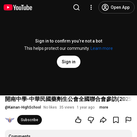
Open App
Sign in to confirm you’re not a bot
This helps protect our community.
Learn more
Sign in
開南中學-中華民國藥劑生公會全國聯合會參訪(2025/03/
@
Kainan-HighSchool
No likes
35 views
1 year ago
more
Subscribe
Comments