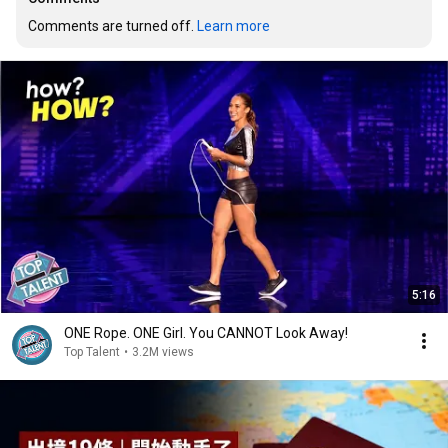
Comments are turned off. 
Learn more
5:16
ONE Rope. ONE Girl. You CANNOT Look Away!
Top Talent
•
3.2M views