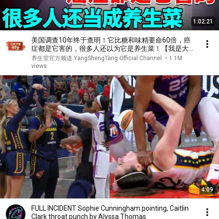
1:02:21
美国调查10年终于查明！它比糖和味精要命60倍，癌
症都是它害的，很多人还以为它是养生菜！【我是大医
生】
养生堂官方频道 YangShengTang Official Channel
•
1.1M
views
4:09
FULL INCIDENT Sophie Cunningham pointing, Caitlin
Clark throat punch by Alyssa Thomas