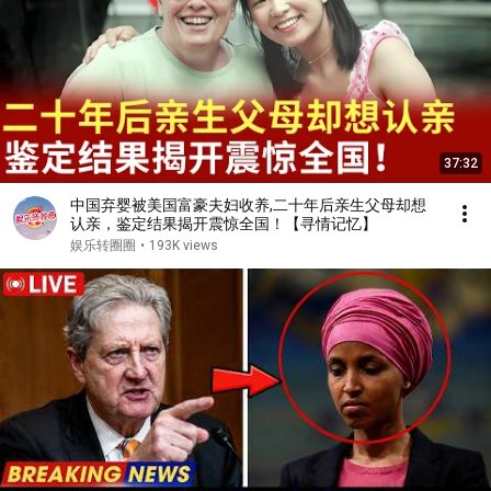
37:32
中国弃婴被美国富豪夫妇收养,二十年后亲生父母却想
认亲，鉴定结果揭开震惊全国！【寻情记忆】
娱乐转圈圈
•
193K views