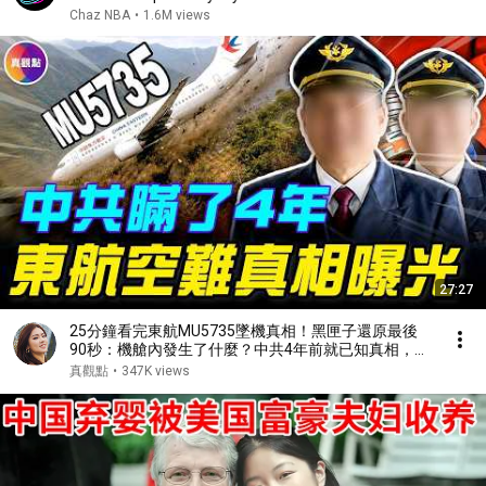
Chaz NBA
•
1.6M views
27:27
25分鐘看完東航MU5735墜機真相！黑匣子還原最後
90秒：機艙內發生了什麼？中共4年前就已知真相，為
何隱瞞不敢說？#真飛 #真觀點
真觀點
•
347K views