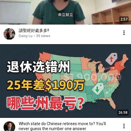
2:57
讀聖經好處多多!!
Daisy Lu
•
39 views
26:58
Which state do Chinese retirees move to? You'll
never guess the number one answer.