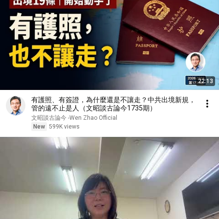
22:13
有護照、有簽證，為什麼還是不讓走？中共出境新規，
管的遠不止是人（文昭談古論今1735期）
文昭談古論今 -Wen Zhao Official
New
599K views