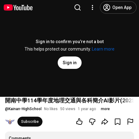
Open App
Sign in to confirm you’re not a bot
This helps protect our community.
Learn more
Sign in
開南中學114學年度地理交通與各科簡介AI影片(2025/02
@
Kainan-HighSchool
No likes
50 views
1 year ago
more
Subscribe
Comments