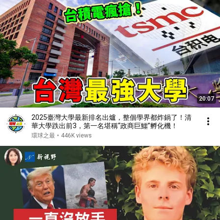
20:07
2025臺灣大學最新排名出爐，整個學界都炸鍋了！清
華大學跌出前3，第一名堪稱“政商巨鱷”孵化機！
環球之最
•
446K views