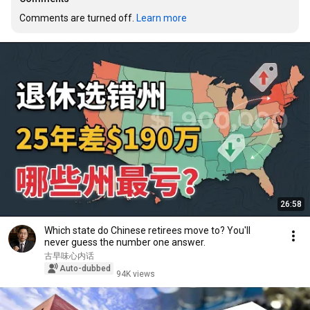
Comments are turned off. 
Learn more
26:58
Which state do Chinese retirees move to? You'll
never guess the number one answer.
古早味心内话
Auto-dubbed
94K views