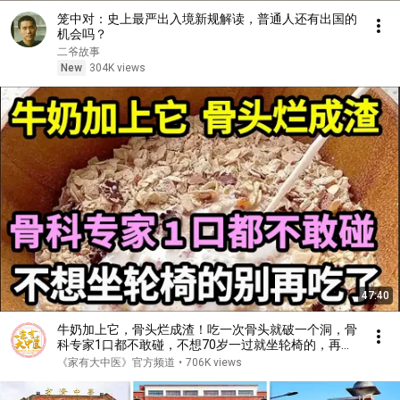
笼中对：史上最严出入境新规解读，普通人还有出国的
机会吗？
二爷故事
New
304K views
47:40
牛奶加上它，骨头烂成渣！吃一次骨头就破一个洞，骨
科专家1口都不敢碰，不想70岁一过就坐轮椅的，再喜
欢都要忌口！【家庭大医生】
《家有大中医》官方频道
•
706K views