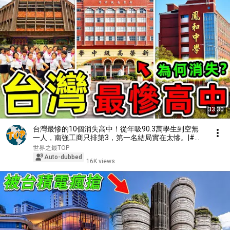
33:30
台灣最慘的10個消失高中！從年吸90.3萬學生到空無
一人，南強工商只排第3，第一名結局實在太慘。|#世
界之最top #世界之最 #環球之最 #腦洞大開 #top10 #
世界之最TOP
台灣 #最慘高中
Auto-dubbed
16K views