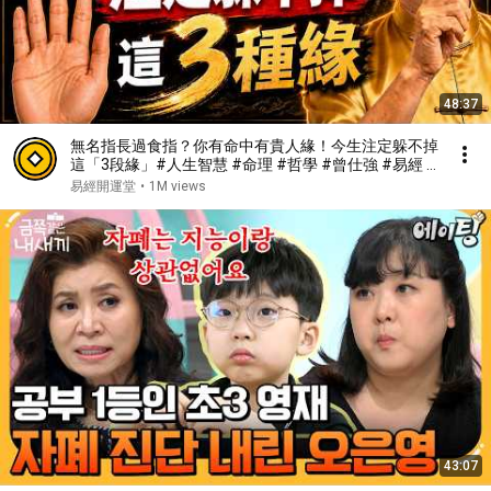
48:37
無名指長過食指？你有命中有貴人緣！今生注定躲不掉
這「3段緣」#人生智慧 #命理 #哲學 #曾仕強 #易經 #
正能量#人生智慧 #命理 #哲學 #曾仕強 #易經 #正能
易經開運堂
•
1M views
量
43:07