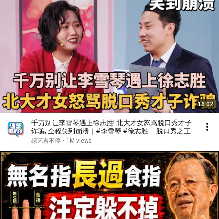
16:02
千万别让李雪琴遇上徐志胜! 北大才女怒骂脱口秀才子
诈骗, 全程笑到崩溃｜#李雪琴 #徐志胜 ｜脱口秀之王
综艺看不停
•
1M views