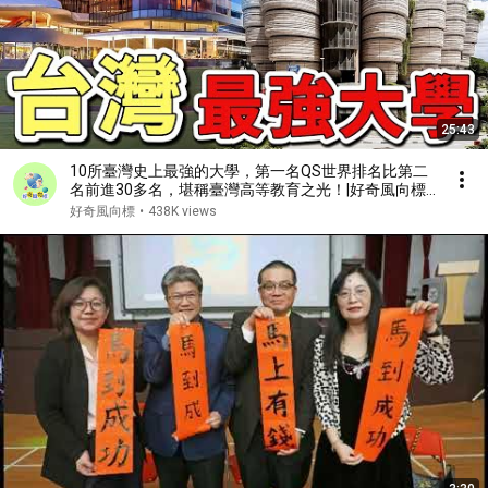
25:43
10所臺灣史上最強的大學，第一名QS世界排名比第二
名前進30多名，堪稱臺灣高等教育之光！|好奇風向標
#世界之最 #出類拔萃 #腦洞大開 #top10 #台灣 #大學
好奇風向標
•
438K views