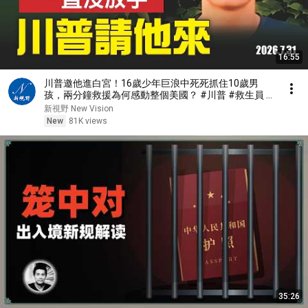
16:55
川普邀他進白宮！16歲少年巨浪中死死抓住10歲男
孩，兩分鐘救援為何感動整個美國？ #川普 #救生員 #
美國精神 | 新視野 第2467期 20260731
新視野 New Vision
New
81K views
35:26