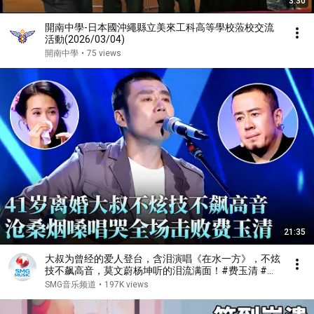
3:30
開南中學-日本國沖繩縣立美來工科高等學校蒞校交流
活動(2026/03/04)
開南中學
•
75 views
21:35
大叔为曾经的爱人登台，含泪演唱《在水一方》，不炫
技不飙高音，莫文蔚杨坤听的泪流满面！#费玉清 #任
柏儒 #天籁之战1 精华版 clip
SMG音乐频道
•
197K views