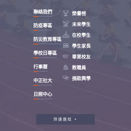
聯絡我們

榮譽榜

未來學生
防疫專區

在校學生
防災教育專區

學生家長
學校日專區

畢業校友

行事曆
教職員

捐款興學
中正社大
日照中心
快速連結 +
教職員工研習專區