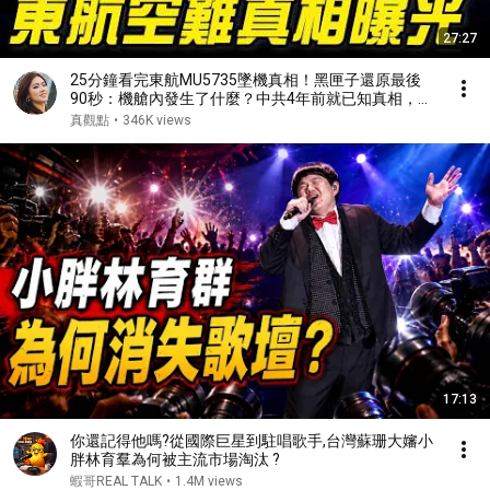
27:27
25分鐘看完東航MU5735墜機真相！黑匣子還原最後
90秒：機艙內發生了什麼？中共4年前就已知真相，為
何隱瞞不敢說？#真飛 #真觀點
真觀點
•
346K views
17:13
你還記得他嗎?從國際巨星到駐唱歌手,台灣蘇珊大嬸小
胖林育羣為何被主流市場淘汰 ?
蝦哥REAL TALK
•
1.4M views