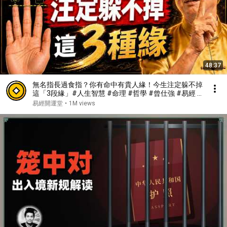
48:37
無名指長過食指？你有命中有貴人緣！今生注定躲不掉
這「3段緣」#人生智慧 #命理 #哲學 #曾仕強 #易經 #
正能量#人生智慧 #命理 #哲學 #曾仕強 #易經 #正能
易經開運堂
•
1M views
量