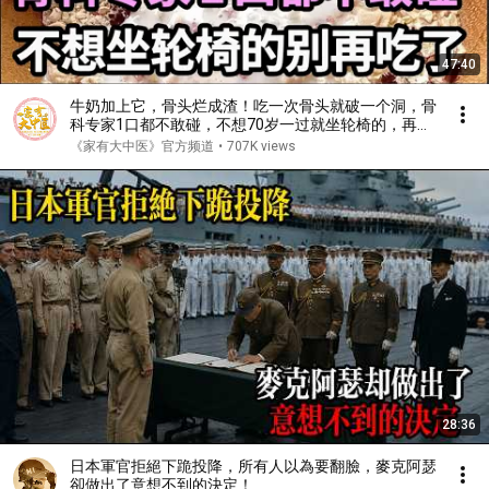
47:40
牛奶加上它，骨头烂成渣！吃一次骨头就破一个洞，骨
科专家1口都不敢碰，不想70岁一过就坐轮椅的，再喜
欢都要忌口！【家庭大医生】
《家有大中医》官方频道
•
707K views
28:36
日本軍官拒絕下跪投降，所有人以為要翻臉，麥克阿瑟
卻做出了意想不到的決定！