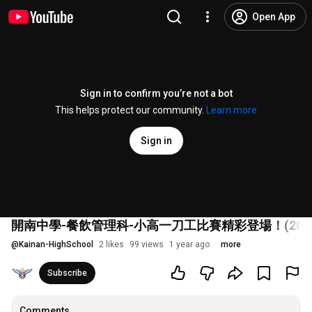
Open App
Sign in to confirm you’re not a bot
This helps protect our community.
Learn more
Sign in
開南中學-餐飲管理科-小高一刀工比賽精彩登場！(2024/1
@
Kainan-HighSchool
2 likes
99 views
1 year ago
more
Subscribe
Comments