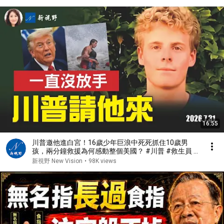
16:55
川普邀他進白宮！16歲少年巨浪中死死抓住10歲男
孩，兩分鐘救援為何感動整個美國？ #川普 #救生員 #
美國精神 | 新視野 第2467期 20260731
新視野 New Vision
•
98K views