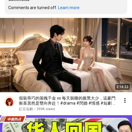
Comments are turned off. 
Learn more
2:16:22
假裝乖巧的落魄千金 vs 每天裝睡的腹黑大少，這豪門
衝喜居然是雙向奔赴！#drama #閃婚 #情感 #短劇 #
女頻 #現代 #甜寵愛情劇
紅豆追劇
•
399K views