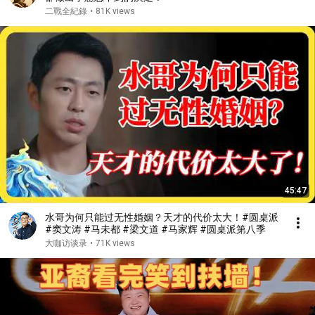
二戰全紀錄
•
81K views
45:47
水哥为何只能过无性婚姻？天才的代价太大！#圆桌派
#窦文涛 #马未都 #梁文道 #马家辉 #圆桌派第八季
大咖访谈录
•
71K views