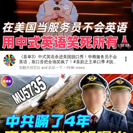
1:30:08
《喜单3》中式英语杀进美国脱口秀！华裔服务员不会
英语，靠口音把全场笑疯了！#喜剧之王单口季 #脱口
秀 #搞笑 #喜剧 #funny #综艺
笑翻天综艺社 and 叭叭一下
•
394K views