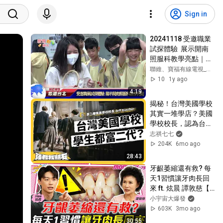
Sign in
20241118 受邀職業
試探體驗  展示開南
照服科教學亮點｜悠
遊台北新聞 ‪ ‪ ‪ 
聯維、寶福有線電視_悠遊台北新聞頻道
‪@nwcatvnews‬ (新聞
10
1y ago
記者 陳品綸)
4:19
揭秘！台灣美國學校
其實一堆學店？美國
學校校長，認為台灣
教育最大問題是？ft. 
志祺七七
新竹縣康乃薾美國學
204K
6mo ago
校校長 Jeff 
28:43
Buscher《強者我朋
牙齦萎縮還有救? 每
友》EP 167｜志祺七
天1習慣讓牙肉長回
七
來 ft. 炫晨 譚敦慈【 
小宇宙大爆發 】
小宇宙大爆發
603K
3mo ago
30:55