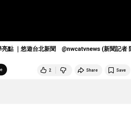
@nwcatvnews‬ (新聞記者 陳品
be
2
Share
Save