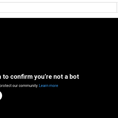
n to confirm you’re not a bot
 protect our community.
Learn more