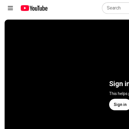
Sign i
This helps
Sign in