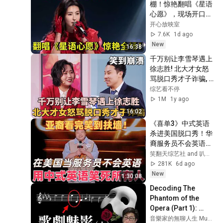
棚！惊艳翻唱《星语
心愿》，现场开口几
度哽咽｜综艺名场面
开心放映室
7.6K
1d ago
New
16:38
千万别让李雪琴遇上
徐志胜! 北大才女怒
骂脱口秀才子诈骗, 
全程笑到崩溃｜#李
综艺看不停
雪琴 #徐志胜 ｜脱口
1M
1y ago
秀之王
16:02
《喜单3》中式英语
杀进美国脱口秀！华
裔服务员不会英语，
靠口音把全场笑疯
笑翻天综艺社 and 叭叭一下
了！#喜剧之王单口
281K
6d ago
季 #脱口秀 #搞笑 #
New
1:30:08
喜剧 #funny #综艺
Decoding The 
Phantom of the 
Opera (Part 1): 
Mind-Blowing 
音樂家的無聊人生 Musecow