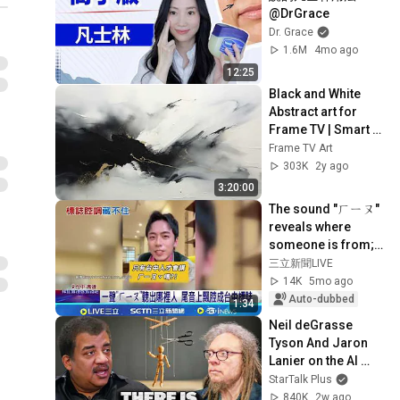
@DrGrace
Dr. Grace
1.6M
4mo ago
12:25
Black and White 
Abstract art for 
Frame TV | Smart 
TV paintings | 
Frame TV Art
screensaver 
303K
2y ago
without music
3:20:00
The sound "ㄏㄧㄡ" 
reveals where 
someone is from; 
the rising 
三立新聞LIVE
intonation at the 
14K
5mo ago
end of the syllable 
Auto-dubbed
1:34
i...
Neil deGrasse 
Tyson And Jaron 
Lanier on the AI 
Illusion
StarTalk Plus
840K
2w ago