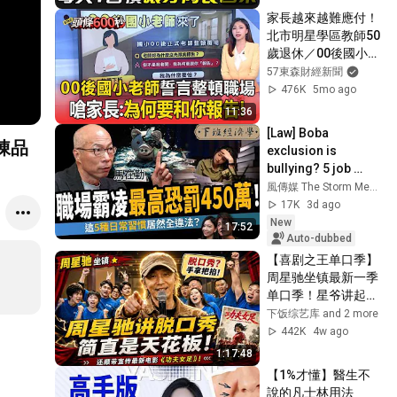
家長越來越難應付！
北市明星學區教師50
歲退休／00後國小老
師誓言「整頓職
57東森財經新聞
場」！嗆家長：為何
476K
5mo ago
要和你報告
11:36
[Law] Boba 
exclusion is 
bullying? 5 job 
landmines ft. Ma | 
風傳媒 The Storm Media
After-hours Money 
17K
3d ago
Talk (AMT Show) 
New
17:52
760
Auto-dubbed
【喜剧之王单口季】
周星驰坐镇最新一季
单口季！星爷讲起脱
口秀简直是手拿把
下饭综艺库 and 2 more
掐！还顺带宣传最新
442K
4w ago
电影《功夫女足》！
1:17:48
#周星驰 #搞笑
【1%才懂】醫生不
說的凡士林用法