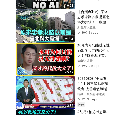
9:24
【台灣60Hz】原來
忠孝東路以前是臺北
科大操場！｜廖慶學 
2023.06.24 part2
新台灣大體驗
80K
3y ago
21:34
水哥为何只能过无性
婚姻？天才的代价太
大！#圆桌派 #窦文
涛 #马未都 #梁文道 
大咖访谈录
#马家辉 #圆桌派第
69K
3w ago
八季
45:47
20260803 "全民養
生" 中醫三伏貼正確
飲食.改善過敏氣喘｜
悠遊台北新聞
聯維、寶福有線電視_悠遊台北新聞頻道
@nwcatvnews‬ (新聞
22
3d ago
記者 陳品綸)
New
3:52
46岁张柏芝状态爆