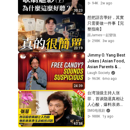
Musical 
94K
2w ago
Techniques! Using 
30:23
Just Two Notes...
想把語言學好，其實
只需要做一件事【完
整指南】
跟James一起變強
298K
3w ago
23:19
Jimmy O. Yang Best 
Jokes | Asian Food, 
Asian Parents & 
More!
Laugh Society
963K
6mo ago
24:39
台湾顶级主持人张
菲，首谈隐退真相让
人心酸，爆料亲弟弟
费玉清情感问题，73
SMG电视剧
岁的他如今怎样了？
988K
1y ago
#张菲 #费玉清 #可
43:34
凡倾听 FULL