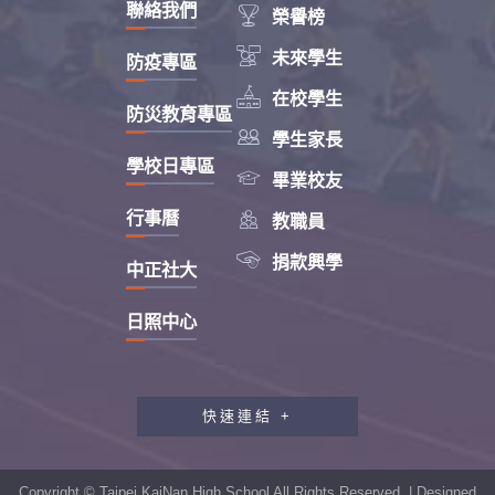
聯絡我們

榮譽榜

未來學生
防疫專區

在校學生
防災教育專區

學生家長
學校日專區

畢業校友

行事曆
教職員

捐款興學
中正社大
日照中心
快速連結 +
教職員工研習專區
行政會報專區
Copyright © Taipei KaiNan High School All Rights Reserved. | Designed