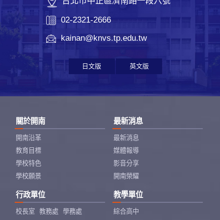
台北市中正區濟南路一段六號
02-2321-2666
kainan@knvs.tp.edu.tw
日文版
英文版
關於開南
最新消息
開南沿革
最新消息
教育目標
媒體報導
學校特色
影音分享
學校願景
開南榮耀
行政單位
教學單位
校長室
教務處
學務處
綜合高中