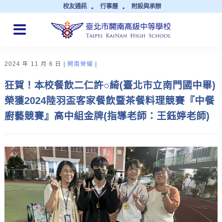
校友通訊
行事曆
附設與承辦
QUICK LINKS
2024 年 11 月 6 日
開南榮耀
狂賀！本校餐飲二仁許○綺(臺北市立南門國中畢)
榮獲2024陸羽盃客家餐飲暨茶餐料理競賽『中餐
廚藝競賽』高中組金牌(指導老師：王鈺婷老師)