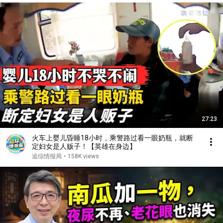
27:23
火车上婴儿昏睡18小时，乘警路过看一眼奶瓶，就断
定妇女是人贩子！【英雄在身边】
追综情报局
•
158K views