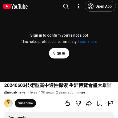
Open App
Sign in to confirm you’re not a bot
This helps protect our community.
Learn more
Sign in
20240603技術型高中適性探索 生涯博覽會盛大舉辦｜悠遊
@
nwcatvnews
4 likes
138 views
2 years ago
more
Subscribe
Comments