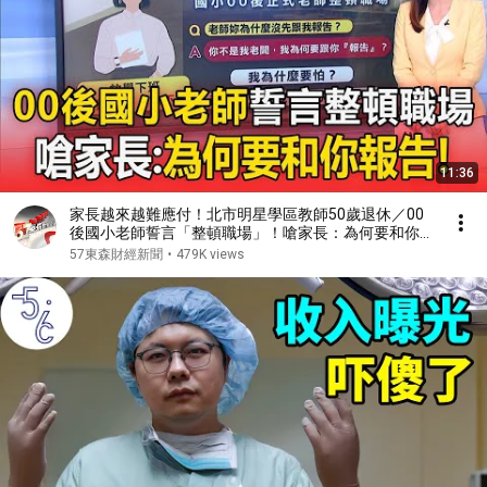
11:36
家長越來越難應付！北市明星學區教師50歲退休／00
後國小老師誓言「整頓職場」！嗆家長：為何要和你報
告
57東森財經新聞
•
479K views