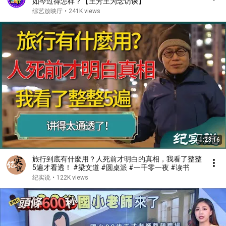
如今过得怎样？【王芳王为念访谈】
综艺放映厅
•
241K views
1:23:16
旅行到底有什麼用？人死前才明白的真相，我看了整整
5遍才看透！ #梁文道 #圆桌派 #一千零一夜 #读书
纪实说
•
122K views