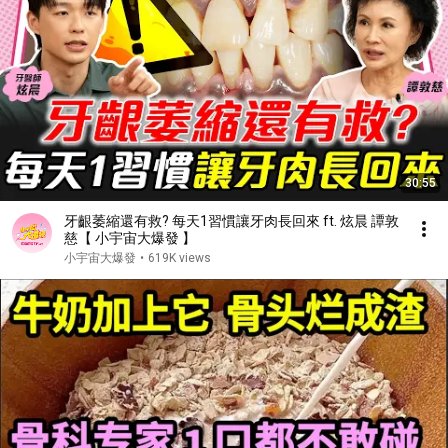
30:55
牙齦萎縮還有救? 每天1習慣讓牙肉長回來 ft. 炫晨 譚敦
慈【 小宇宙大爆發 】
小宇宙大爆發
•
619K views