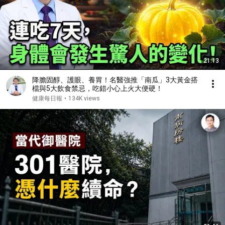
21:13
降膽固醇、護眼、養胃！名醫強推「南瓜」3大黃金搭
檔與5大飲食禁忌，吃錯小心上火大便硬！
健康每日報
•
134K views