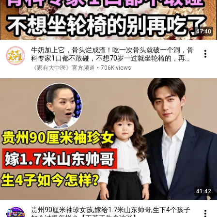
47:40
牛奶加上它，骨头烂成渣！吃一次骨头就破一个洞，骨
科专家1口都不敢碰，不想70岁一过就坐轮椅的，再喜
欢都要忌口！【家庭大医生】
《家有大中医》官方频道
•
706K views
41:42
贵州90厘米袖珍女孩,嫁给1.7米山东帅哥,生下4个孩子