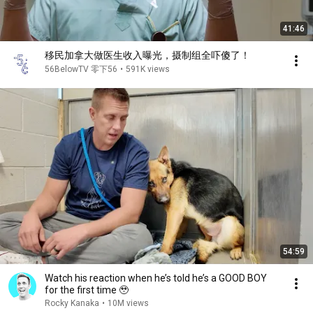
41:46
移民加拿大做医生收入曝光，摄制组全吓傻了！
56BelowTV 零下56
•
591K views
54:59
Watch his reaction when he’s told he’s a GOOD BOY
for the first time 🥹
Rocky Kanaka
•
10M views