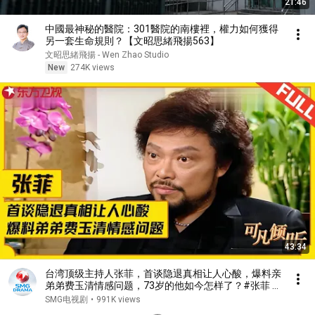
21:46
中國最神秘的醫院：301醫院的南樓裡，權力如何獲得
另一套生命規則？【文昭思緒飛揚563】
文昭思緒飛揚 - Wen Zhao Studio
New
274K views
43:34
台湾顶级主持人张菲，首谈隐退真相让人心酸，爆料亲
弟弟费玉清情感问题，73岁的他如今怎样了？#张菲 #
费玉清 #可凡倾听 FULL
SMG电视剧
•
991K views