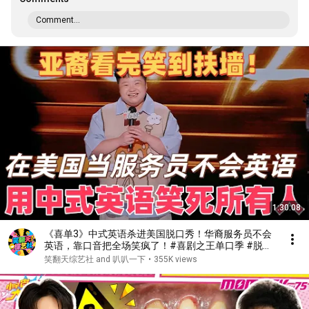
Comment...
1:30:08
《喜单3》中式英语杀进美国脱口秀！华裔服务员不会
英语，靠口音把全场笑疯了！#喜剧之王单口季 #脱口
秀 #搞笑 #喜剧 #funny #综艺
笑翻天综艺社 and 叭叭一下
•
355K views