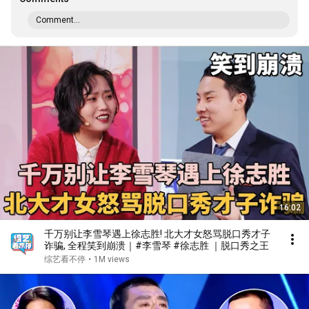
Comment...
16:02
千万别让李雪琴遇上徐志胜! 北大才女怒骂脱口秀才子
诈骗, 全程笑到崩溃｜#李雪琴 #徐志胜 ｜脱口秀之王
综艺看不停
•
1M views