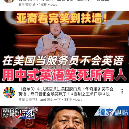
#肺栓塞 #銀髮族養生 #猝死預防 #血液循環 #健康誤
養生醫點通
•
168K views
區 #早知早受益
1:30:08
《喜单3》中式英语杀进美国脱口秀！华裔服务员不会
英语，靠口音把全场笑疯了！#喜剧之王单口季 #脱口
秀 #搞笑 #喜剧 #funny #综艺
笑翻天综艺社 and 叭叭一下
•
331K views