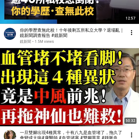
12:57
你的學歷查無此校！十年後剩五所私立大學？退場亂｜
鏡新聞調查報告 #鏡新聞
鏡新聞
•
1.5M views
50:32
一旦雙腳出現4種異常，十有八九是血管堵了，拖久了
會變成大病#康醫師 #血管堵塞 #雙腳異常 #靜脈血栓