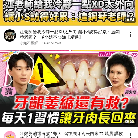
10:54
江老師給我冷靜一點XD太外向 讓小S訪得好累：這鋼
琴老師？！#小姐不熙娣【精選】
小姐不熙娣
•
164K views
30:55
牙齦萎縮還有救? 每天1習慣讓牙肉長回來 ft. 炫晨 譚敦