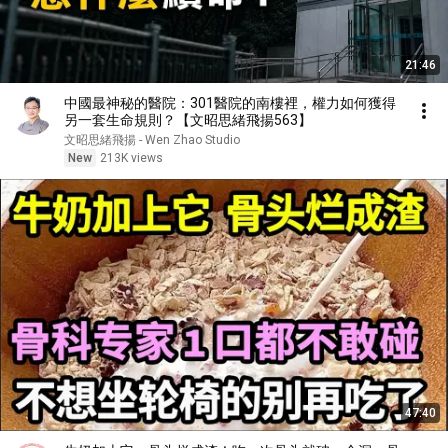
21:46
中國最神秘的醫院：301醫院的南樓裡，權力如何獲得
另一套生命規則？【文昭思緒飛揚563】
文昭思緒飛揚 - Wen Zhao Studio
New
213K views
47:40