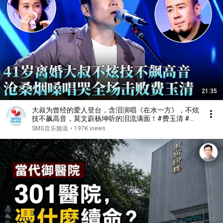
21:35
大叔为曾经的爱人登台，含泪演唱《在水一方》，不炫
技不飙高音，莫文蔚杨坤听的泪流满面！#费玉清 #任
柏儒 #天籁之战1 精华版 clip
SMG音乐频道
•
197K views