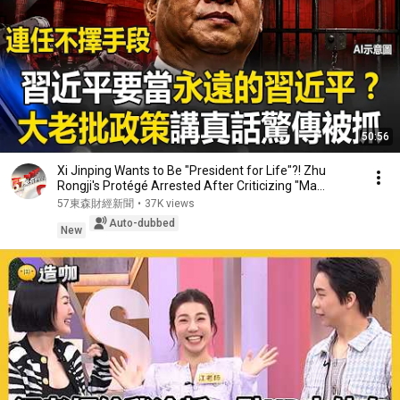
50:56
Xi Jinping Wants to Be "President for Life"?! Zhu
Rongji's Protégé Arrested After Criticizing "Ma...
57東森財經新聞
•
37K views
Auto-dubbed
New