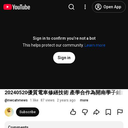
Open App
Sign in to confirm you’re not a bot
This helps protect our community.
Learn more
Sign in
20240520優質電車修繕技術 產學合作為開南學子鋪路｜悠
@
nwcatvnews
1 like
87 views
2 years ago
more
Subscribe
Comments