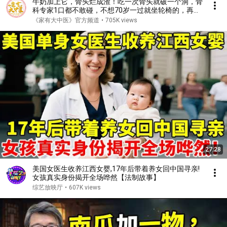
牛奶加上它，骨头烂成渣！吃一次骨头就破一个洞，骨
科专家1口都不敢碰，不想70岁一过就坐轮椅的，再喜
欢都要忌口！【家庭大医生】
《家有大中医》官方频道
•
705K views
27:28
美国女医生收养江西女婴,17年后带着养女回中国寻亲!
女孩真实身份揭开全场哗然【法制故事】
综艺放映厅
•
607K views