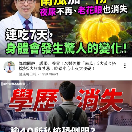
21:13
降膽固醇、護眼、養胃！名醫強推「南瓜」3大黃金搭
檔與5大飲食禁忌，吃錯小心上火大便硬！
健康每日報
•
133K views