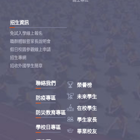
招生資訊
免試入學線上報名
職群體驗暨家長說明會
假日校園參觀線上申請
招生專網
招收外國學生簡章
聯絡我們

榮譽榜

未來學生
防疫專區

在校學生
防災教育專區

學生家長
學校日專區

畢業校友