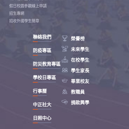
假日校園參觀線上申請
招生專網
招收外國學生簡章
聯絡我們

榮譽榜

未來學生
防疫專區

在校學生
防災教育專區

學生家長
學校日專區

畢業校友

行事曆
教職員

捐款興學
中正社大
日照中心