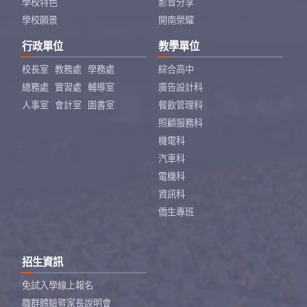
學校特色
影音分享
學校願景
開南榮耀
行政單位
教學單位
校長室
教務處
學務處
綜合高中
總務處
實習處
輔導室
廣告設計科
人事室
會計室
圖書室
餐飲管理科
照顧服務科
機電科
汽車科
電機科
資訊科
僑生專班
招生資訊
免試入學線上報名
職群體驗暨家長說明會