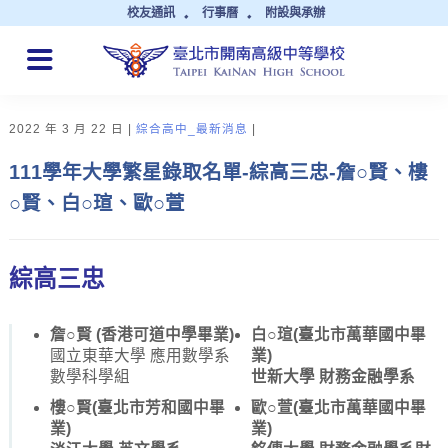
校友通訊
行事曆
附設與承辦
QUICK LINKS
2022 年 3 月 22 日
綜合高中_最新消息
111學年大學繁星錄取名單-綜高三忠-詹○賢、樓
○賢、白○瑄、歐○萱
綜高三忠
詹○賢 (香港可道中學畢業)
白○瑄(臺北市萬華國中畢
國立東華大學 應用數學系
業)
數學科學組
世新大學 財務金融學系
樓○賢(臺北市芳和國中畢
歐○萱(臺北市萬華國中畢
業)
業)