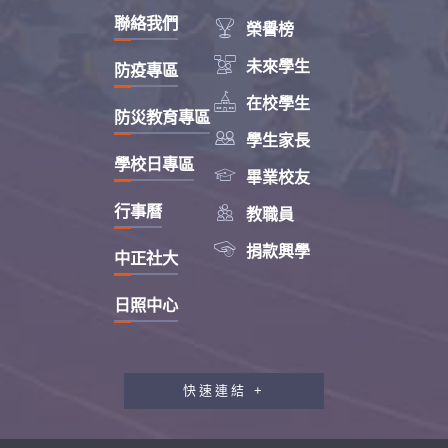
聯絡我們

榮譽榜

未來學生
防疫專區

在校學生
防災教育專區

學生家長
學校日專區

畢業校友

行事曆
教職員

捐款興學
中正社大
日照中心
快速連結 +
教職員工研習專區
行政會報專區