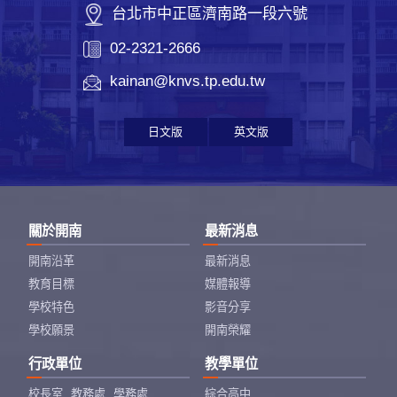
台北市中正區濟南路一段六號
02-2321-2666
kainan@knvs.tp.edu.tw
日文版
英文版
關於開南
最新消息
開南沿革
最新消息
教育目標
媒體報導
學校特色
影音分享
學校願景
開南榮耀
行政單位
教學單位
校長室
教務處
學務處
綜合高中