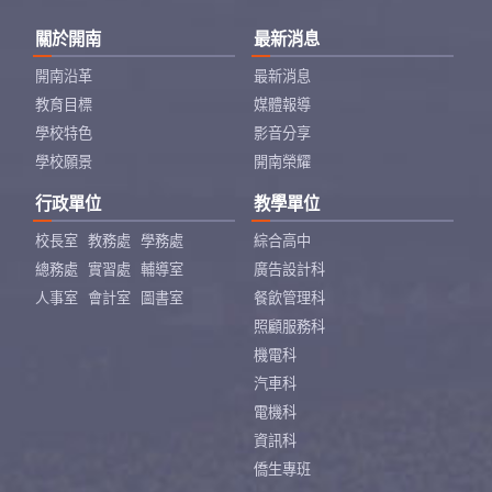
關於開南
最新消息
開南沿革
最新消息
教育目標
媒體報導
學校特色
影音分享
學校願景
開南榮耀
行政單位
教學單位
校長室
教務處
學務處
綜合高中
總務處
實習處
輔導室
廣告設計科
人事室
會計室
圖書室
餐飲管理科
照顧服務科
機電科
汽車科
電機科
資訊科
僑生專班