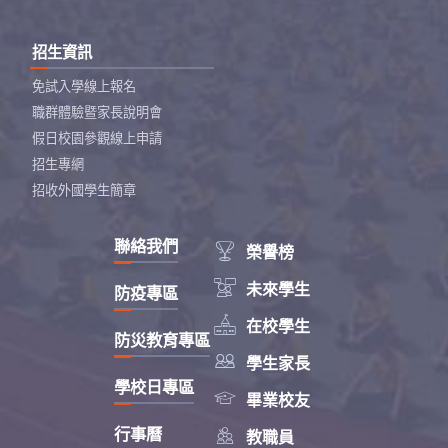
招生資訊
免試入學線上報名
職群體驗暨家長說明會
假日校園參觀線上申請
招生專網
招收外國學生簡章
聯絡我們

榮譽榜

未來學生
防疫專區

在校學生
防災教育專區

學生家長
學校日專區

畢業校友

行事曆
教職員