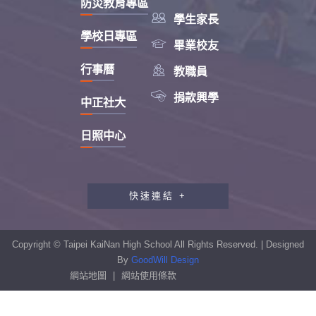
防災教育專區

學生家長
學校日專區

畢業校友

行事曆
教職員

捐款興學
中正社大
日照中心
快速連結 +
教職員工研習專區
行政會報專區
Copyright © Taipei KaiNan High School All Rights Reserved. | Designed
性別平等教育專區
By
GoodWill Design
網站地圖
|
網站使用條款
學生申訴及再申訴制度
資訊安全宣導專區