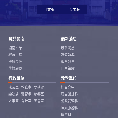
日文版
英文版
關於開南
最新消息
開南沿革
最新消息
教育目標
媒體報導
學校特色
影音分享
學校願景
開南榮耀
行政單位
教學單位
校長室
教務處
學務處
綜合高中
總務處
實習處
輔導室
廣告設計科
人事室
會計室
圖書室
餐飲管理科
照顧服務科
機電科