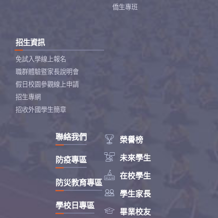
僑生專班
招生資訊
免試入學線上報名
職群體驗暨家長說明會
假日校園參觀線上申請
招生專網
招收外國學生簡章
聯絡我們

榮譽榜

未來學生
防疫專區

在校學生
防災教育專區

學生家長
學校日專區

畢業校友