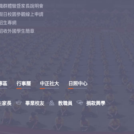
職群體驗暨家長說明會
假日校園參觀線上申請
招生專網
招收外國學生簡章
專區
行事曆
中正社大
日照中心



生家長
畢業校友
教職員
捐款興學