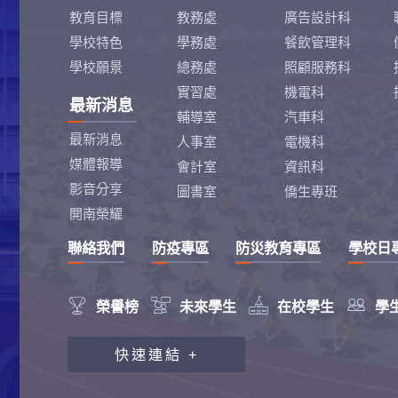
教育目標
教務處
廣告設計科
學校特色
學務處
餐飲管理科
學校願景
總務處
照顧服務科
實習處
機電科
最新消息
輔導室
汽車科
最新消息
人事室
電機科
媒體報導
會計室
資訊科
影音分享
圖書室
僑生專班
開南榮耀
聯絡我們
防疫專區
防災教育專區
學校日




榮譽榜
未來學生
在校學生
學
教職員工研習專區
快速連結 +
行政會報專區