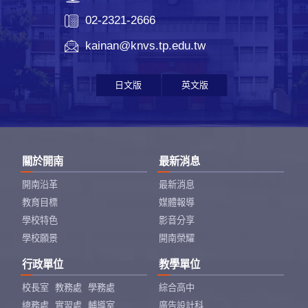
02-2321-2666
kainan@knvs.tp.edu.tw
日文版
英文版
關於開南
最新消息
開南沿革
最新消息
教育目標
媒體報導
學校特色
影音分享
學校願景
開南榮耀
行政單位
教學單位
校長室
教務處
學務處
綜合高中
總務處
實習處
輔導室
廣告設計科