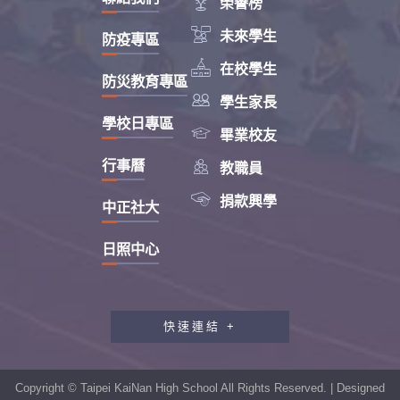

榮譽榜

未來學生
防疫專區

在校學生
防災教育專區

學生家長
學校日專區

畢業校友

行事曆
教職員

捐款興學
中正社大
日照中心
快速連結 +
教職員工研習專區
行政會報專區
Copyright © Taipei KaiNan High School All Rights Reserved. | Designed