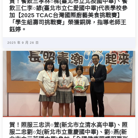
賀！餐飲三孝林○樑(臺北市立北投國中畢)、餐
飲三仁李○諺(臺北市立仁愛國中畢)代表學校參
加【2025 TCAC台灣國際廚藝美食挑戰賽】
「學生組壽司挑戰賽」榮獲銅牌，指導老師王
鈺婷。
2025 年 9 月 26 日
賀！照服三忠洪○萱(新北市立清水高中畢)、照
服二忠劉○彣(新北市立重慶國中畢)、劉○燕(新