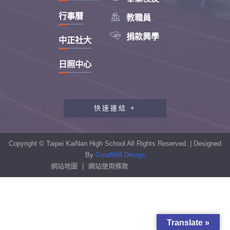

行事曆
教職員

捐款興學
中正社大
日照中心
快速連結 +
教職員工研習專區
行政會報專區
Copyright © Taipei KaiNan High School All Rights Reserved. | Designed
性別平等教育專區
By
GoodWill Design
網站地圖
|
網站使用條款
學生申訴及再申訴制度
資訊安全宣導專區
校園反霸凌專區
Translate »