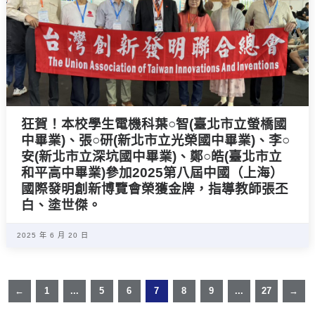
狂賀！本校學生電機科葉○智(臺北市立螢橋國
中畢業)、張○研(新北市立光榮國中畢業)、李○
安(新北市立深坑國中畢業)、鄭○皓(臺北市立
和平高中畢業)參加2025第八屆中國（上海）
國際發明創新博覽會榮獲金牌，指導教師張丕
白、塗世傑。
2025 年 6 月 20 日
←
1
...
5
6
7
8
9
...
27
→