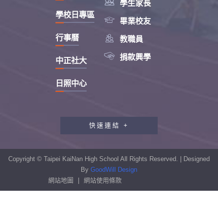

學生家長
學校日專區

畢業校友

行事曆
教職員

捐款興學
中正社大
日照中心
快速連結 +
教職員工研習專區
行政會報專區
Copyright © Taipei KaiNan High School All Rights Reserved. | Designed
性別平等教育專區
By
GoodWill Design
網站地圖
|
網站使用條款
學生申訴及再申訴制度
資訊安全宣導專區