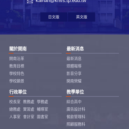
kainan@knvs.tp.edu.tw
日文版
英文版
關於開南
最新消息
開南沿革
最新消息
教育目標
媒體報導
學校特色
影音分享
學校願景
開南榮耀
行政單位
教學單位
校長室
教務處
學務處
綜合高中
總務處
實習處
輔導室
廣告設計科
人事室
會計室
圖書室
餐飲管理科
照顧服務科