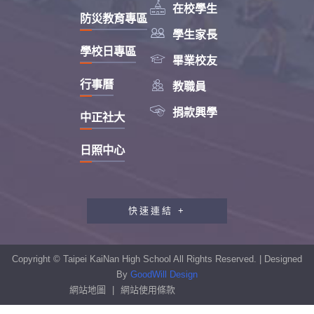

在校學生
防災教育專區

學生家長
學校日專區

畢業校友

行事曆
教職員

捐款興學
中正社大
日照中心
快速連結 +
教職員工研習專區
行政會報專區
Copyright © Taipei KaiNan High School All Rights Reserved. | Designed
性別平等教育專區
By
GoodWill Design
網站地圖
|
網站使用條款
學生申訴及再申訴制度