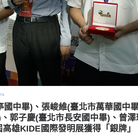
TS
亭國中畢)、張峻維(臺北市萬華國中畢
)、郭子慶(臺北市長安國中畢)、曾澤
8屆高雄KIDE國際發明展獲得「銀