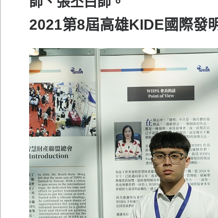
師、張丕白師。
2021第8屆高雄KIDE國際