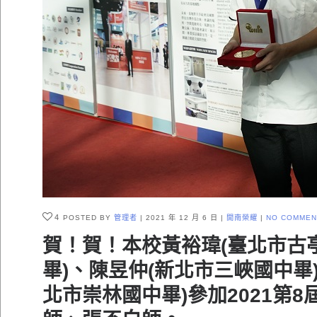
4
POSTED BY
管理者
2021 年 12 月 6 日
開南榮耀
NO COMMEN
賀！賀！本校黃裕瑋(臺北市古
畢)、陳昱仲(新北市三峽國中畢
北市崇林國中畢)參加2021第