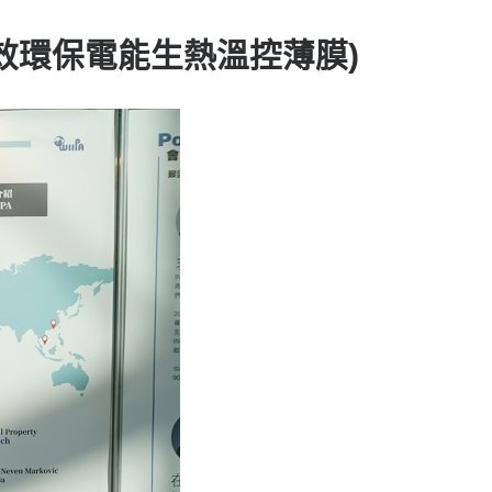
高效環保電能生熱溫控薄膜)