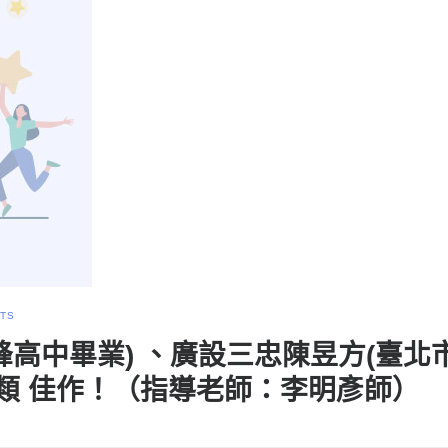
TS
高中畢業) 、廣設三忠陳昱方(臺北市
畫類 佳作！（指導老師：李明彥師）