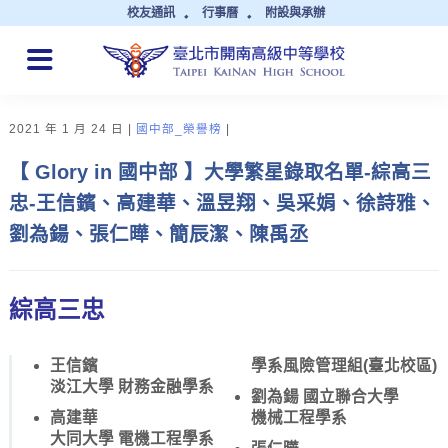
校友通訊
行事曆
附設與承辦
QUICK LINKS
2021 年 1 月 24 日
國中部_榮譽榜
【 Glory in 國中部 】大學繁星錄取名單-綜高三
忠-王信鑌、高建華、溫昱翔、吳采娟、徐詩雅、
劉為鍚、張仁曄、簡辰潔、陳禹丞
綜高三忠
王信鑌
學系風險管理組(臺北校區)
淡江大學 財務金融學系
劉為鍚 國立聯合大學
高建華
機械工程學系
大同大學 電機工程學系