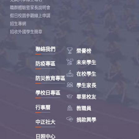
職群體驗暨家長說明會
假日校園參觀線上申請
招生專網
招收外國學生簡章
聯絡我們

榮譽榜

未來學生
防疫專區

在校學生
防災教育專區

學生家長
學校日專區

畢業校友

行事曆
教職員

捐款興學
中正社大
日照中心