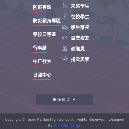

未來學生
防疫專區

在校學生
防災教育專區

學生家長
學校日專區

畢業校友

行事曆
教職員

捐款興學
中正社大
日照中心
快速連結 +
教職員工研習專區
行政會報專區
Copyright © Taipei KaiNan High School All Rights Reserved. | Designed
性別平等教育專區
By
GoodWill Design