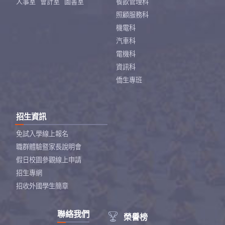
人事室
會計室
圖書室
餐飲管理科
照顧服務科
機電科
汽車科
電機科
資訊科
僑生專班
招生資訊
免試入學線上報名
職群體驗暨家長說明會
假日校園參觀線上申請
招生專網
招收外國學生簡章
聯絡我們

榮譽榜