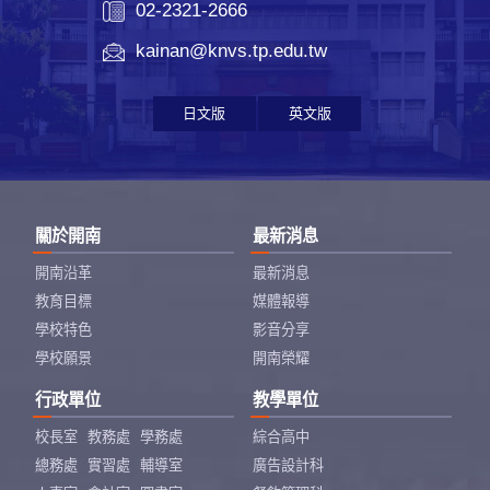
02-2321-2666
kainan@knvs.tp.edu.tw
日文版
英文版
關於開南
最新消息
開南沿革
最新消息
教育目標
媒體報導
學校特色
影音分享
學校願景
開南榮耀
行政單位
教學單位
校長室
教務處
學務處
綜合高中
總務處
實習處
輔導室
廣告設計科