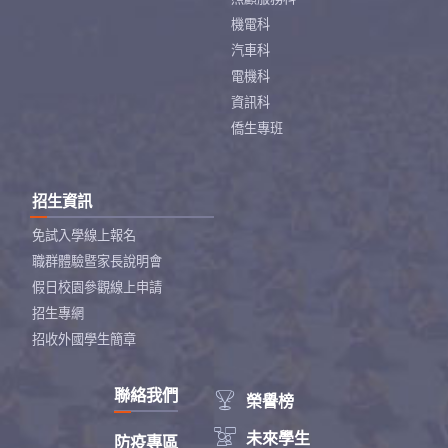
機電科
汽車科
電機科
資訊科
僑生專班
招生資訊
免試入學線上報名
職群體驗暨家長說明會
假日校園參觀線上申請
招生專網
招收外國學生簡章
聯絡我們

榮譽榜

未來學生
防疫專區