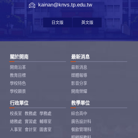
kainan@knvs.tp.edu.tw
日文版
英文版
關於開南
最新消息
開南沿革
最新消息
教育目標
媒體報導
學校特色
影音分享
學校願景
開南榮耀
行政單位
教學單位
校長室
教務處
學務處
綜合高中
總務處
實習處
輔導室
廣告設計科
人事室
會計室
圖書室
餐飲管理科
照顧服務科