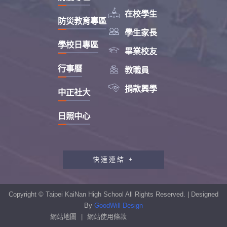

在校學生
防災教育專區

學生家長
學校日專區

畢業校友

行事曆
教職員

捐款興學
中正社大
日照中心
快速連結 +
教職員工研習專區
行政會報專區
Copyright © Taipei KaiNan High School All Rights Reserved. | Designed
性別平等教育專區
By
GoodWill Design
網站地圖
|
網站使用條款
學生申訴及再申訴制度