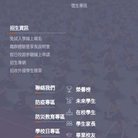
僑生專班
招生資訊
免試入學線上報名
職群體驗暨家長說明會
假日校園參觀線上申請
招生專網
招收外國學生簡章
聯絡我們

榮譽榜

未來學生
防疫專區

在校學生
防災教育專區

學生家長
學校日專區

畢業校友