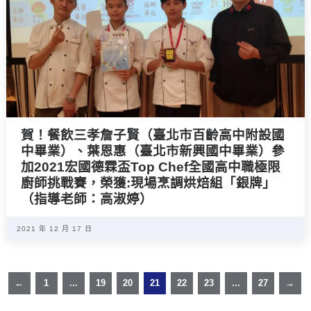
賀！餐飲三孝詹子賢（臺北市百齡高中附設國
中畢業）、葉恩惠（臺北市新興國中畢業）參
加2021宏國德霖盃Top Chef全國高中職極限
廚師挑戰賽，榮獲:現場烹調烘焙組「銀牌」
（指導老師：高淑婷）
2021 年 12 月 17 日
←
1
...
19
20
21
22
23
...
27
→