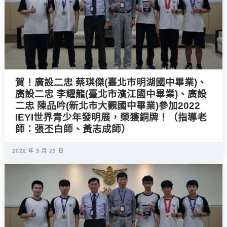
賀！廣設二忠 蔡琪傑(臺北市明湖國中畢業)、
廣設二忠 李耀龍(臺北市濱江國中畢業)、廣設
二忠 陳品吟(新北市大觀國中畢業)參加2022
IEYI世界青少年發明展，榮獲銅牌！（指導老
師：張丕白師、黃志成師）
2022 年 3 月 25 日