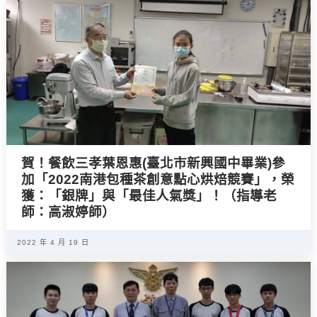
賀！餐飲三孝葉恩惠(臺北市新興國中畢業)參
加「2022南港包種茶創意點心烘焙競賽」，榮
獲：「銀牌」與「最佳人氣獎」！（指導老
師：高淑婷師）
2022 年 4 月 19 日