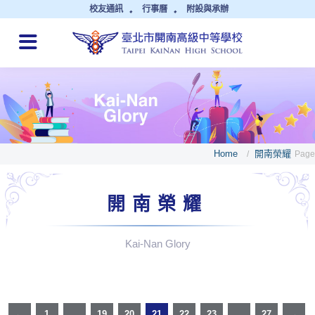
校友通訊
行事曆
附設與承辦
QUICK LINKS
Home
開南榮耀
/
Page
開南榮耀
Kai-Nan Glory
←
1
...
19
20
21
22
23
...
27
→