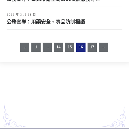
2022 年 3 月 23 日
公務宣導：用藥安全、毒品防制標語
←
1
...
14
15
16
17
→