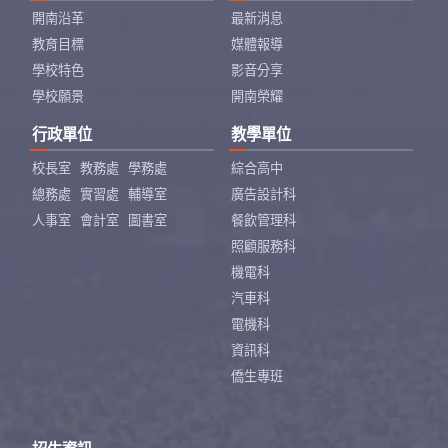
開南沿革
最新消息
教育目標
媒體報導
學校特色
影音分享
學校願景
開南榮耀
行政單位
教學單位
校長室
教務處
學務處
綜合高中
總務處
實習處
輔導室
廣告設計科
人事室
會計室
圖書室
餐飲管理科
照顧服務科
機電科
汽車科
電機科
資訊科
僑生專班