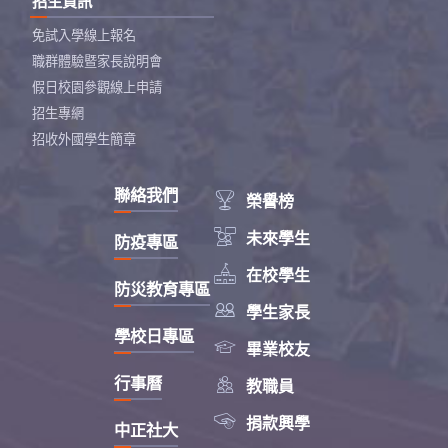
招生資訊
免試入學線上報名
職群體驗暨家長說明會
假日校園參觀線上申請
招生專網
招收外國學生簡章
聯絡我們

榮譽榜

未來學生
防疫專區

在校學生
防災教育專區

學生家長
學校日專區

畢業校友

行事曆
教職員

捐款興學
中正社大